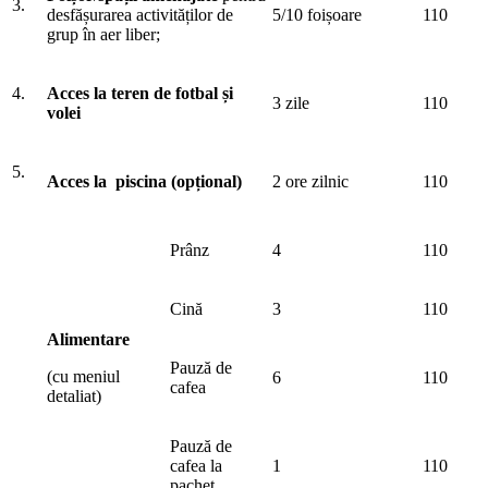
3.
desfășurarea activităților de
5/10 foișoare
110
grup în aer liber;
4.
Acces la teren de fotbal și
3 zile
110
volei
5.
Acces la piscina (opțional)
2 ore zilnic
110
Prânz
4
110
Cină
3
110
Alimentare
Pauză de
(cu meniul
6
110
cafea
detaliat)
Pauză de
cafea la
1
110
pachet