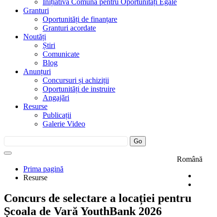
Inițiativa Comună pentru Oportunități Egale
Granturi
Oportunități de finanțare
Granturi acordate
Noutăți
Știri
Comunicate
Blog
Anunțuri
Concursuri și achiziții
Oportunități de instruire
Angajări
Resurse
Publicații
Galerie Video
Română
Prima pagină
Resurse
Concurs de selectare a locației pentru
Școala de Vară YouthBank 2026