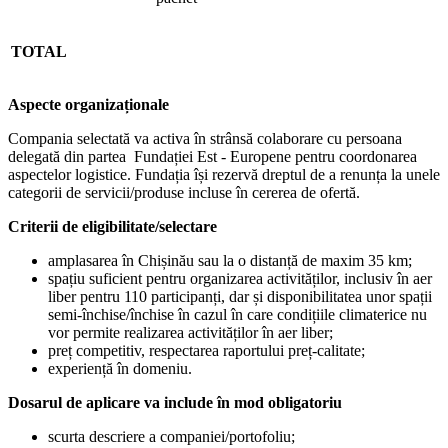
TOTAL
Aspecte organizaționale
Compania selectată va activa în strânsă colaborare cu persoana
delegată din partea Fundației Est - Europene pentru coordonarea
aspectelor logistice. Fundația își rezervă dreptul de a renunța la unele
categorii de servicii/produse incluse în cererea de ofertă.
Criterii de eligibilitate/selectare
amplasarea în Chișinău sau la o distanță de maxim 35 km;
spațiu suficient pentru organizarea activităților, inclusiv în aer
liber pentru 110 participanți, dar și disponibilitatea unor spații
semi-închise/închise în cazul în care condițiile climaterice nu
vor permite realizarea activităților în aer liber;
preț competitiv, respectarea raportului preț-calitate;
experiență în domeniu.
Dosarul de aplicare va include în mod obligatoriu
scurta descriere a companiei/portofoliu;