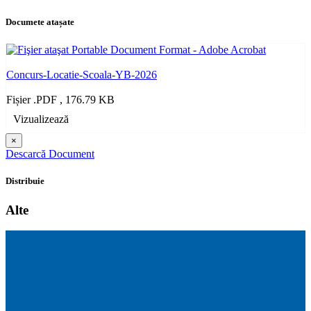
Documete atașate
Concurs-Locatie-Scoala-YB-2026
Fișier .PDF , 176.79 KB
Vizualizează
×
Descarcă Document
Distribuie
Alte