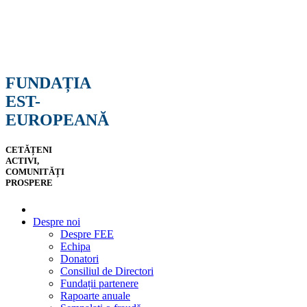
FUNDAȚIA
EST-
EUROPEANĂ
CETĂȚENI
ACTIVI,
COMUNITĂȚI
PROSPERE
Despre noi
Despre FEE
Echipa
Donatori
Consiliul de Directori
Fundații partenere
Rapoarte anuale