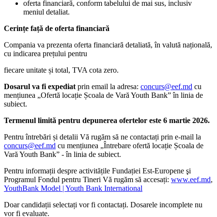
oferta financiară, conform tabelului de mai sus, inclusiv
meniul detaliat.
Cerințe față de oferta financiară
Compania va prezenta oferta financiară detaliată, în valută națională,
cu indicarea prețului pentru
fiecare unitate și total, TVA cota zero.
Dosarul va fi expediat
prin email la adresa:
concurs@eef.md
cu
mențiunea „Ofertă locație Școala de Vară Youth Bank”
în linia de
subiect
.
Termenul limită pentru depunerea ofertelor este 6 martie 2026.
Pentru întrebări și detalii Vă rugăm să ne contactați prin e-mail la
concurs@eef.md
cu mențiunea „Întrebare o
fertă locație Școala de
Vară Youth Bank
” - în linia de subiect
.
Pentru informații despre activitățile Fundației Est-Europene şi
Programul Fondul pentru Tineri Vă rugăm să accesați:
www.eef.md
,
YouthBank Model | Youth Bank International
Doar candidații selectați vor fi contactați. Dosarele incomplete nu
vor fi evaluate.