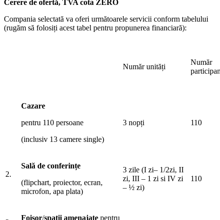
Cerere de ofertă, TVA cota ZERO
Compania selectată va oferi următoarele servicii conform tabelului
(rugăm să folosiți acest tabel pentru propunerea financiară):
Număr
Număr unități
participan
Cazare
pentru 110 persoane
3 nopți
110
(inclusiv 13 camere single)
Sală de conferințe
3 zile (I zi– 1/2zi, II
2.
zi, III – 1 zi si IV zi
110
(flipchart, proiector, ecran,
– ½ zi)
microfon, apa plata)
Foișor
/
spații amenajate
pentru