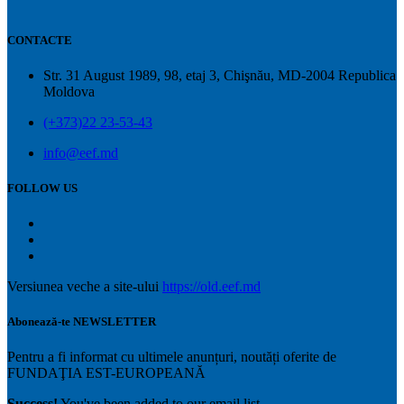
CONTACTE
Str. 31 August 1989, 98, etaj 3, Chişnău, MD-2004 Republica
Moldova
(+373)22 23-53-43
info@eef.md
FOLLOW US
Versiunea veche a site-ului
https://old.eef.md
Abonează-te NEWSLETTER
Pentru a fi informat cu ultimele anunțuri, noutăți oferite de
FUNDAŢIA EST-EUROPEANĂ
Success!
You've been added to our email list.