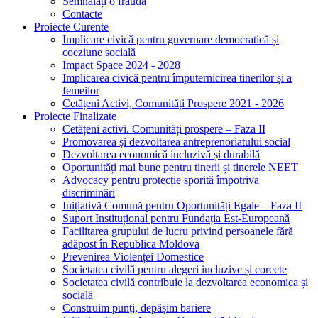
Semnalați o fraudă
Contacte
Proiecte Curente
Implicare civică pentru guvernare democratică și
coeziune socială
Impact Space 2024 - 2028
Implicarea civică pentru împuternicirea tinerilor și a
femeilor
Cetățeni Activi, Comunități Prospere 2021 - 2026
Proiecte Finalizate
Cetățeni activi. Comunități prospere – Faza II
Promovarea și dezvoltarea antreprenoriatului social
Dezvoltarea economică incluzivă și durabilă
Oportunități mai bune pentru tinerii și tinerele NEET
Advocacy pentru protecție sporită împotriva
discriminări
Inițiativă Comună pentru Oportunități Egale – Faza II
Suport Instituțional pentru Fundația Est-Europeană
Facilitarea grupului de lucru privind persoanele fără
adăpost în Republica Moldova
Prevenirea Violenței Domestice
Societatea civilă pentru alegeri incluzive și corecte
Societatea civilă contribuie la dezvoltarea economica și
socială
Construim punți, depășim bariere