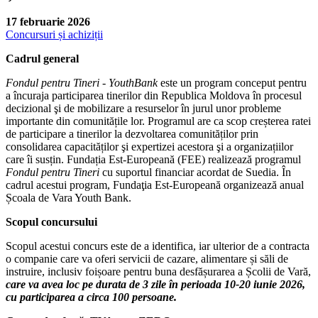
17 februarie 2026
Concursuri și achiziții
Cadrul general
Fondul pentru Tineri - YouthBank
este un program conceput pentru
a încuraja participarea tinerilor din Republica Moldova în procesul
decizional şi de mobilizare a resurselor în jurul unor probleme
importante din comunitățile lor. Programul are ca scop creșterea ratei
de participare a tinerilor la dezvoltarea comunităților prin
consolidarea capacităților şi expertizei acestora şi a organizațiilor
care îi susțin. Fundația Est-Europeană (FEE) realizează programul
Fondul pentru Tineri
cu suportul financiar acordat de Suedia. În
cadrul acestui program, Fundaţia Est-Europeană organizează anual
Școala de Vara Youth Bank.
Scopul concursului
Scopul acestui concurs este de a identifica, iar ulterior de a contracta
o companie care va oferi servicii de cazare, alimentare și săli de
instruire, inclusiv foișoare pentru buna desfășurarea a Școlii de Vară,
care va avea loc pe durata de 3 zile în perioada 10-20 iunie 2026,
cu participarea a circa 100 persoane.