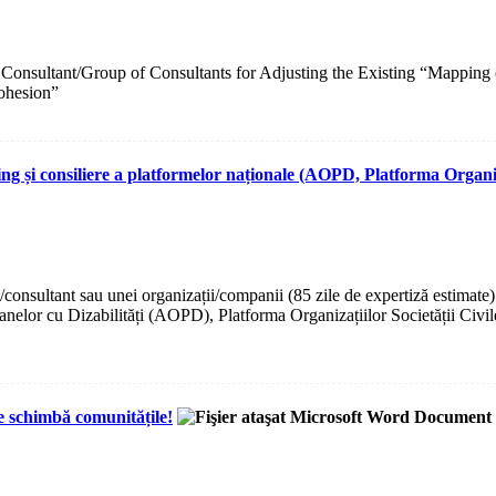
a Consultant/Group of Consultants for Adjusting the Existing “Mapping
ohesion”
ning și consiliere a platformelor naționale (AOPD, Platforma Organiz
consultant sau unei organizații/companii (85 zile de expertiză estimate) p
oanelor cu Dizabilități (AOPD), Platforma Organizațiilor Societății Civ
re schimbă comunitățile!