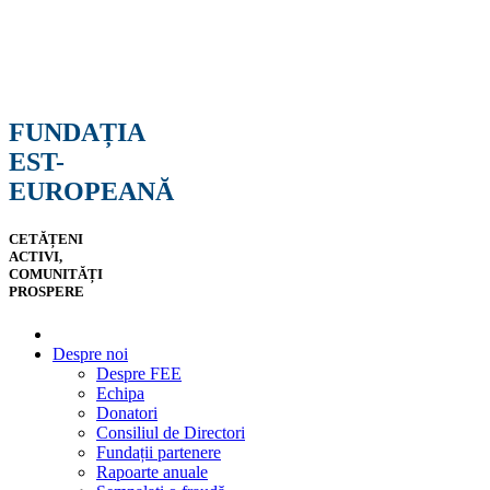
FUNDAȚIA
EST-
EUROPEANĂ
CETĂȚENI
ACTIVI,
COMUNITĂȚI
PROSPERE
Despre noi
Despre FEE
Echipa
Donatori
Consiliul de Directori
Fundații partenere
Rapoarte anuale