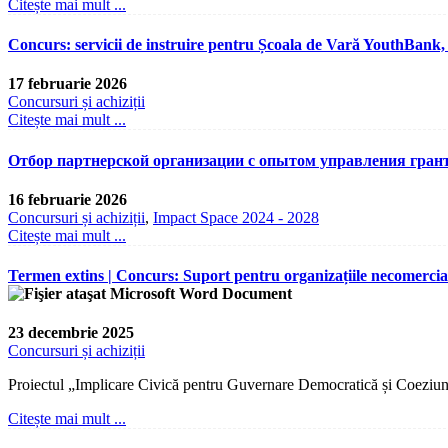
Citește mai mult ...
Concurs: servicii de instruire pentru Școala de Vară YouthBank, 
17 februarie 2026
Concursuri și achiziții
Citește mai mult ...
Отбор партнерской организации с опытом управления грант
16 februarie 2026
Concursuri și achiziții
,
Impact Space 2024 - 2028
Citește mai mult ...
Termen extins | Concurs: Suport pentru organizațiile necomercia
23 decembrie 2025
Concursuri și achiziții
Proiectul „Implicare Civică pentru Guvernare Democratică și Coeziune
Citește mai mult ...