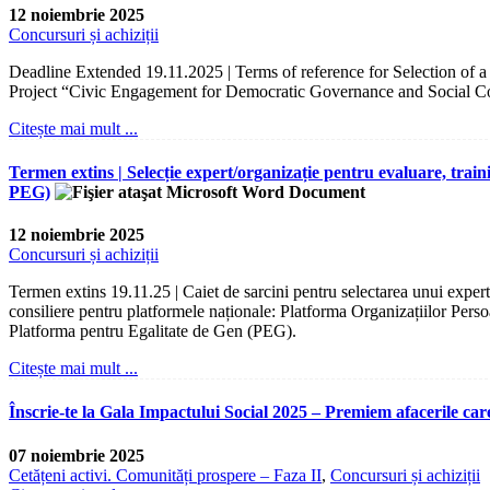
12 noiembrie 2025
Concursuri și achiziții
Deadline Extended 19.11.2025 | Terms of reference for Selection of 
Project “Civic Engagement for Democratic Governance and Social C
Citește mai mult ...
Termen extins | Selecție expert/organizație pentru evaluare, trai
PEG)
12 noiembrie 2025
Concursuri și achiziții
Termen extins 19.11.25 | Caiet de sarcini pentru selectarea unui expert/
consiliere pentru platformele naționale: Platforma Organizațiilor Pers
Platforma pentru Egalitate de Gen (PEG).
Citește mai mult ...
Înscrie-te la Gala Impactului Social 2025 – Premiem afacerile ca
07 noiembrie 2025
Cetățeni activi. Comunități prospere – Faza II
,
Concursuri și achiziții