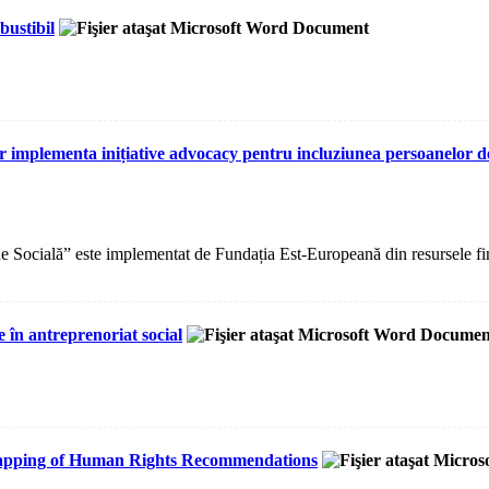
bustibil
r implementa inițiative advocacy pentru incluziunea persoanelor d
 Socială” este implementat de Fundația Est-Europeană din resursele fin
e în antreprenoriat social
e Mapping of Human Rights Recommendations