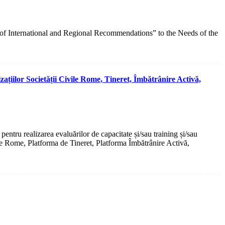
 of International and Regional Recommendations” to the Needs of the
ațiilor Societății Civile Rome, Tineret, Îmbătrânire Activă,
entru realizarea evaluărilor de capacitate și/sau training și/sau
ile Rome, Platforma de Tineret, Platforma Îmbătrânire Activă,