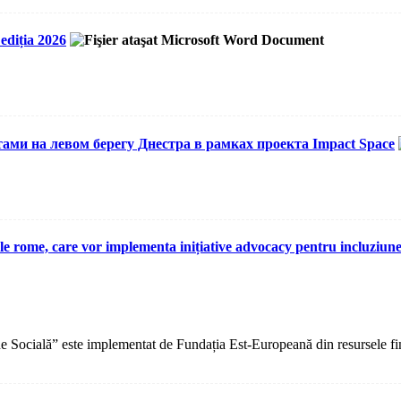
ediția 2026
ами на левом берегу Днестра в рамках проекта Impact Space
le rome, care vor implementa inițiative advocacy pentru incluziun
 Socială” este implementat de Fundația Est-Europeană din resursele fin