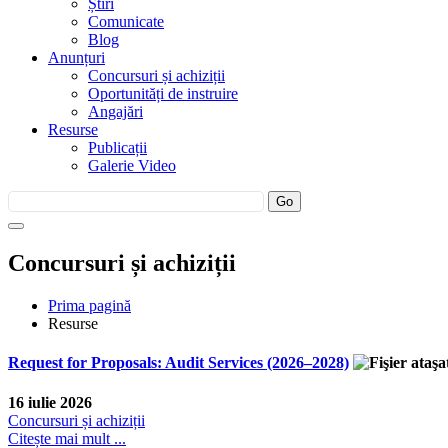
Știri
Comunicate
Blog
Anunțuri
Concursuri și achiziții
Oportunități de instruire
Angajări
Resurse
Publicații
Galerie Video
Concursuri și achiziții
Prima pagină
Resurse
Request for Proposals: Audit Services (2026–2028)
16 iulie 2026
Concursuri și achiziții
Citește mai mult ...