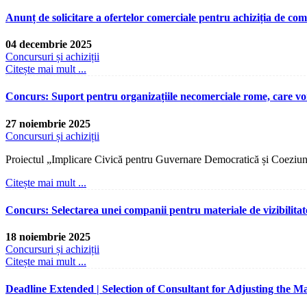
Anunț de solicitare a ofertelor comerciale pentru achiziția de com
04 decembrie 2025
Concursuri și achiziții
Citește mai mult ...
Concurs: Suport pentru organizațiile necomerciale rome, care vo
27 noiembrie 2025
Concursuri și achiziții
Proiectul „Implicare Civică pentru Guvernare Democratică și Coeziune
Citește mai mult ...
Concurs: Selectarea unei companii pentru materiale de vizibilitat
18 noiembrie 2025
Concursuri și achiziții
Citește mai mult ...
Deadline Extended | Selection of Consultant for Adjusting th