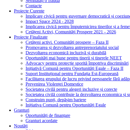
Semnalați o fraudă
Contacte
Proiecte Curente
Implicare civică pentru guvernare democratică și coeziun
Impact Space 2024 - 2028
Implicarea civică pentru împuternicirea tinerilor și a feme
Cetățeni Activi, Comunități Prospere 2021 - 2026
Proiecte Finalizate
Cetățeni activi. Comunități prospere – Faza II
Promovarea și dezvoltarea antreprenoriatului social
Dezvoltarea economică incluzivă și durabilă
Oportunități mai bune pentru tinerii și tinerele NEET
Advocacy pentru protecție sporită împotriva discriminări
Inițiativă Comună pentru Oportunități Egale – Faza II
Suport Instituțional pentru Fundația Est-Europeană
Facilitarea grupului de lucru privind persoanele fără ad
Prevenirea Violenței Domestice
Societatea civilă pentru alegeri incluzive și corecte
Societatea civilă contribuie la dezvoltarea economica și s
Construim punți, depășim bariere
Inițiativa Comună pentru Oportunități Egale
Granturi
Oportunități de finanțare
Granturi acordate
Noutăți