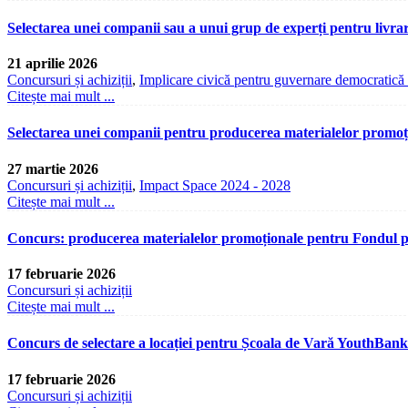
Selectarea unei companii sau a unui grup de experți pentru livra
21 aprilie 2026
Concursuri și achiziții
,
Implicare civică pentru guvernare democratică 
Citește mai mult ...
Selectarea unei companii pentru producerea materialelor promoț
27 martie 2026
Concursuri și achiziții
,
Impact Space 2024 - 2028
Citește mai mult ...
Concurs: producerea materialelor promoționale pentru Fondul p
17 februarie 2026
Concursuri și achiziții
Citește mai mult ...
Concurs de selectare a locației pentru Școala de Vară YouthBan
17 februarie 2026
Concursuri și achiziții