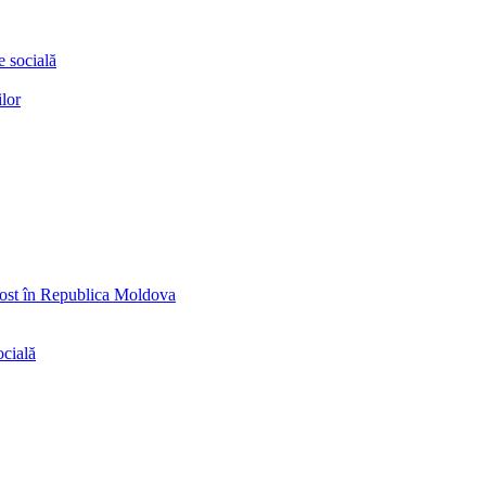
e socială
ilor
ăpost în Republica Moldova
ocială