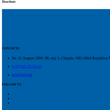
Distribuie
CONTACTE
Str. 31 August 1989, 98, etaj 3, Chişnău, MD-2004 Republica
(+373)22 23-53-43
info@eef.md
FOLLOW US