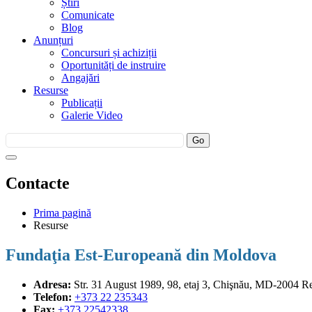
Știri
Comunicate
Blog
Anunțuri
Concursuri și achiziții
Oportunități de instruire
Angajări
Resurse
Publicații
Galerie Video
Contacte
Prima pagină
Resurse
Fundaţia Est-Europeană din Moldova
Adresa:
Str. 31 August 1989, 98, etaj 3,
Chişnău, MD-2004 Re
Telefon:
+373 22 235343
Fax:
+373 22542338