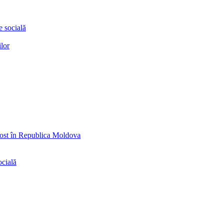
e socială
ilor
ăpost în Republica Moldova
ocială