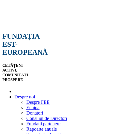
FUNDAȚIA
EST-
EUROPEANĂ
CETĂȚENI
ACTIVI,
COMUNITĂȚI
PROSPERE
Despre noi
Despre FEE
Echipa
Donatori
Consiliul de Directori
Fundații partenere
Rapoarte anuale