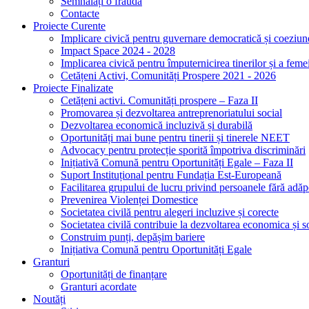
Semnalați o fraudă
Contacte
Proiecte Curente
Implicare civică pentru guvernare democratică și coeziun
Impact Space 2024 - 2028
Implicarea civică pentru împuternicirea tinerilor și a feme
Cetățeni Activi, Comunități Prospere 2021 - 2026
Proiecte Finalizate
Cetățeni activi. Comunități prospere – Faza II
Promovarea și dezvoltarea antreprenoriatului social
Dezvoltarea economică incluzivă și durabilă
Oportunități mai bune pentru tinerii și tinerele NEET
Advocacy pentru protecție sporită împotriva discriminări
Inițiativă Comună pentru Oportunități Egale – Faza II
Suport Instituțional pentru Fundația Est-Europeană
Facilitarea grupului de lucru privind persoanele fără ad
Prevenirea Violenței Domestice
Societatea civilă pentru alegeri incluzive și corecte
Societatea civilă contribuie la dezvoltarea economica și s
Construim punți, depășim bariere
Inițiativa Comună pentru Oportunități Egale
Granturi
Oportunități de finanțare
Granturi acordate
Noutăți