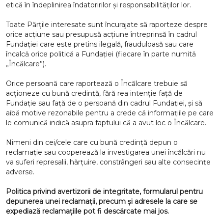
etică în îndeplinirea îndatoririlor și responsabilităților lor.
Toate Părțile interesate sunt încurajate să raporteze despre
orice acțiune sau presupusă acțiune întreprinsă în cadrul
Fundației care este pretins ilegală, frauduloasă sau care
încalcă orice politică a Fundației (fiecare în parte numită
„Încălcare”).
Orice persoană care raportează o Încălcare trebuie să
acționeze cu bună credință, fără rea intenție față de
Fundație sau față de o persoană din cadrul Fundației, și să
aibă motive rezonabile pentru a crede că informațiile pe care
le comunică indică asupra faptului că a avut loc o Încălcare.
Nimeni din cei/cele care cu bună credință depun o
reclamație sau cooperează la investigarea unei încălcări nu
va suferi represalii, hărțuire, constrângeri sau alte consecințe
adverse.
Politica privind avertizorii de integritate, formularul pentru
depunerea unei reclamații, precum și adresele la care se
expediază reclamațiile pot fi descărcate mai jos.