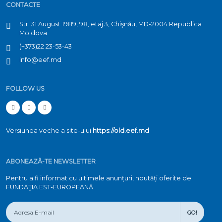
CONTACTE
Str. 31 August 1989, 98, etaj 3, Chişnău, MD-2004 Republica
Moldova
(+373)22 23-53-43
info@eef.md
FOLLOW US
Versiunea veche a site-ului
https://old.eef.md
ABONEAZĂ-TE NEWSLETTER
Pentru a fi informat cu ultimele anunțuri, noutăți oferite de
FUNDAŢIA EST-EUROPEANĂ
GO!