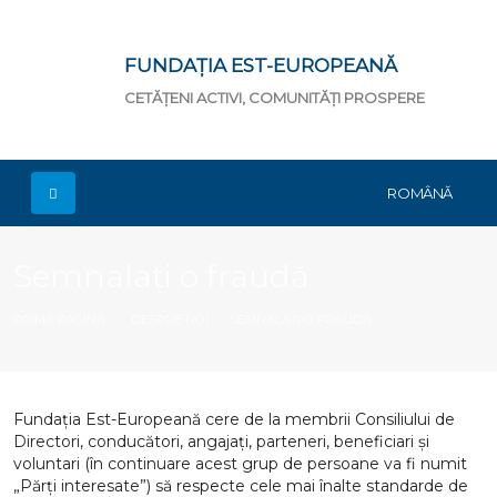
FUNDAȚIA EST-EUROPEANĂ
CETĂȚENI ACTIVI, COMUNITĂȚI PROSPERE
ROMÂNĂ
Semnalați o fraudă
PRIMA PAGINĂ
DESPRE NOI
SEMNALAȚI O FRAUDĂ
Fundația Est-Europeană cere de la membrii Consiliului de
Directori, conducători, angajați, parteneri, beneficiari și
voluntari (în continuare acest grup de persoane va fi numit
„Părți interesate”) să respecte cele mai înalte standarde de