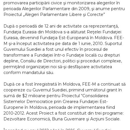
promovarea participării civice şi monitorizarea alegerilor în
perioada Alegerilor Parlamentare din 2009, şi anume pentru
Proiectul „Alegeri Parlamentare Libere şi Corecte”
După o perioadă de 12 ani de activitate ca reprezentanţă,
Fundaţia Eurasia din Moldova s-a alăturat Reţelei Fundaţiei
Eurasia, devenind Fundaţia Est-Europeană în Moldova. FEE-
M şi-a început activitatea pe data de 1 iunie, 2010. Suportul
Guvernului Suediei a fost unul efectiv în procesul de
transformare a Fundaţiei într-o Fundaţie locală cu drepturi
depline, Consiliu de Directori, politici şi proceduri complexe,
permiţând organizaţiei noi să-şi desfăşoare activitatea
conform mandatului său.
După ce a fost înregistrată în Moldova, FEE-M a continuat să
coopereze cu Guvernul Suediei, primind următorul grant în
sumă de $2 milioane pentru Proiectul “Consolidarea
Sistemelor Democratice prin Crearea Fundaţiei Est-
Europene în Moldova, perioada de implementarea fiind
2010-2012. Acest Proiect a fost constituit din trei programe:
Dezvoltare Economică, Buna Guvernare şi Acţiuni Sociale.