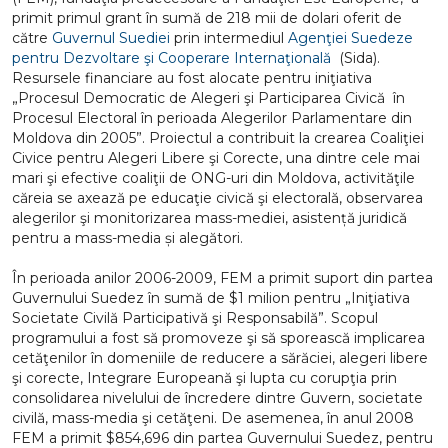
primit primul grant în sumă de 218 mii de dolari oferit de
către
Guvernul Suediei
prin intermediul
Agenţiei Suedeze
pentru Dezvoltare şi Cooperare Internaţională
(Sida).
Resursele financiare au fost alocate pentru iniţiativa
„Procesul Democratic de Alegeri şi Participarea Civică în
Procesul Electoral în perioada Alegerilor Parlamentare din
Moldova din 2005”. Proiectul a contribuit la crearea Coaliţiei
Civice pentru Alegeri Libere şi Corecte, una dintre cele mai
mari şi efective coaliţii de ONG-uri din Moldova, activităţile
căreia se axează pe educaţie civică şi electorală, observarea
alegerilor şi monitorizarea mass-mediei, asistență juridică
pentru a mass-media și alegători.
În perioada anilor 2006-2009, FEM a primit suport din partea
Guvernului Suedez în sumă de $1 milion pentru „Iniţiativa
Societate Civilă Participativă şi Responsabilă”. Scopul
programului a fost să promoveze şi să sporească implicarea
cetăţenilor în domeniile de reducere a sărăciei, alegeri libere
şi corecte, Integrare Europeană şi lupta cu corupţia prin
consolidarea nivelului de încredere dintre Guvern, societate
civilă, mass-media şi cetăţeni. De asemenea, în anul 2008
FEM a primit $854,696 din partea Guvernului Suedez, pentru