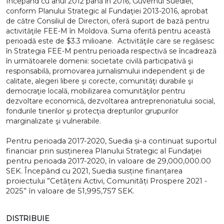
Începând cu anul 2012 până în 2016, Guvernul Suediei,
conform Planului Strategic al Fundaţiei 2013-2016, aprobat
de către Consiliul de Directori, oferă suport de bază pentru
activităţile FEE-M în Moldova. Suma oferită pentru această
perioadă este de $3.3 milioane. Activităţile care se regăsesc
în Strategia FEE-M pentru perioada respectivă se încadrează
în următoarele domenii: societate civilă participativă şi
responsabilă, promovarea jurnalismului independent şi de
calitate, alegeri libere şi corecte, comunităţi durabile şi
democraţie locală, mobilizarea comunităţilor pentru
dezvoltare economică, dezvoltarea antreprenoriatului social,
fondurile tinerilor şi protecţia drepturilor grupurilor
marginalizate şi vulnerabile.
Pentru perioada 2017-2020, Suedia și-a continuat suportul
financiar prin susținerea Planului Strategic al Fundaţiei
pentru perioada 2017-2020, în valoare de 29,000,000.00
SEK. Începând cu 2021, Suedia susține finanțarea
proiectului ”
Cetățeni Activi, Comunități Prospere 2021 -
2025” în valoare de 51,995,757 SEK.
DISTRIBUIE