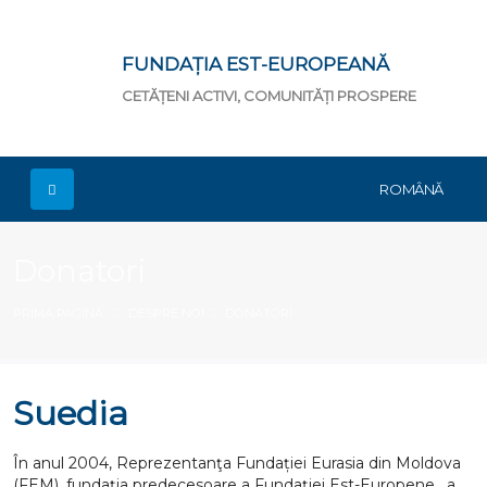
FUNDAȚIA EST-EUROPEANĂ
CETĂȚENI ACTIVI, COMUNITĂȚI PROSPERE
ROMÂNĂ
Donatori
PRIMA PAGINĂ
DESPRE NOI
DONATORI
Suedia
În anul 2004, Reprezentanţa Fundației Eurasia din Moldova
(FEM), fundaţia predecesoare a Fundaţiei Est-Europene, a