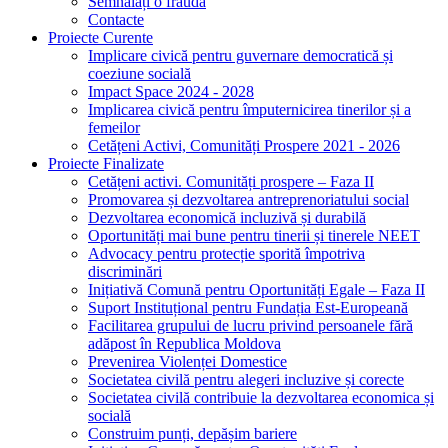
Semnalați o fraudă
Contacte
Proiecte Curente
Implicare civică pentru guvernare democratică și
coeziune socială
Impact Space 2024 - 2028
Implicarea civică pentru împuternicirea tinerilor și a
femeilor
Cetățeni Activi, Comunități Prospere 2021 - 2026
Proiecte Finalizate
Cetățeni activi. Comunități prospere – Faza II
Promovarea și dezvoltarea antreprenoriatului social
Dezvoltarea economică incluzivă și durabilă
Oportunități mai bune pentru tinerii și tinerele NEET
Advocacy pentru protecție sporită împotriva
discriminări
Inițiativă Comună pentru Oportunități Egale – Faza II
Suport Instituțional pentru Fundația Est-Europeană
Facilitarea grupului de lucru privind persoanele fără
adăpost în Republica Moldova
Prevenirea Violenței Domestice
Societatea civilă pentru alegeri incluzive și corecte
Societatea civilă contribuie la dezvoltarea economica și
socială
Construim punți, depășim bariere