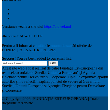
Versiunea veche a site-ului
https://old.eef.md
Abonează-te NEWSLETTER
Pentru a fi informat cu ultimele anunțuri, noutăți oferite de
FUNDAŢIA EST-EUROPEANĂ
Success!
You've been added to our email list.
GO!
Acest site web a fost realizat de către Fundaţia Est-Europeană din
resursele acordate de Suedia, Uniunea Europeană și Agenția
Elvețiană pentru Dezvoltare și Cooperare. Opiniile exprimate aparţin
autorilor şi nu reflectă neapărat punctul de vedere al Guvernului
Suediei, Uniunii Europene și Agenției Elvețiene pentru Dezvoltare
și Cooperare.
© Copyright 2026 | FUNDAȚIA EST-EUROPEANĂ | Toate
drepturile rerzervate.