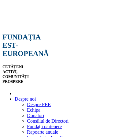
FUNDAȚIA
EST-
EUROPEANĂ
CETĂȚENI
ACTIVI,
COMUNITĂȚI
PROSPERE
Despre noi
Despre FEE
Echipa
Donatori
Consiliul de Directori
Fundații partenere
Rapoarte anuale