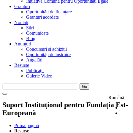
Inițiativa Comună pentru Oportunități Egale
Granturi
Oportunități de finanțare
Granturi acordate
Noutăți
Știri
Comunicate
Blog
Anunțuri
Concursuri și achiziții
Oportunități de instruire
Angajări
Resurse
Publicații
Galerie Video
Română
Suport Instituțional pentru Fundația Est-
Europeană
Prima pagină
Resurse