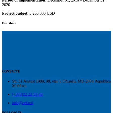
Period of implementation:
December 01, 2016 – December 31,
2020
Project budget:
3,200,000 USD
Distribuie
CONTACTE
Str. 31 August 1989, 98, etaj 3, Chişnău, MD-2004 Republica
Moldova
(+373)22 23-53-43
info@eef.md
FOLLOW US