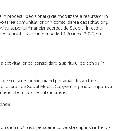
n procesul decizional şi de mobilizare a resurselor în
oltarea comunităților prin consolidarea capacităților şi
ri
cu suportul financiar acordat de Suedia. În cadrul
parcursul a 3 zile în perioada 10-20 iunie 2026, cu
tivităților de consolidare a spiritului de echipă în
cție și discurs public, brand personal, dezvoltare
 difuzarea pe Social Media, Copywriting, lupta împotriva
noi tendințe în domeniul de tineret.
onală.
tori de limbă rusă, persoane cu vârsta cuprinsă între 13-