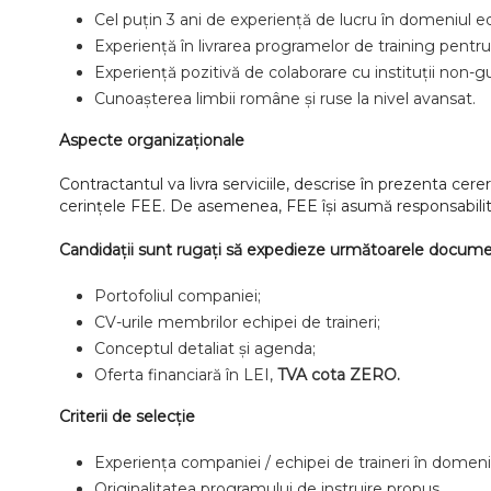
Cel puțin 3 ani de experiență de lucru în domeniul e
Experiență în livrarea programelor de training pentru 
Experiență pozitivă de colaborare cu instituții non
Cunoașterea limbii române și ruse la nivel avansat.
Aspecte organizaționale
Contractantul va livra serviciile, descrise în prezenta ce
cerințele FEE.
De asemenea,
FEE își asumă responsabili
Candidații sunt rugați să expedieze următoarele docum
Portofoliul companiei;
CV-urile membrilor echipei de traineri;
Conceptul detaliat și agenda;
Oferta financiară în LEI,
TVA cota ZERO.
Criterii de selecție
Experiența companiei / echipei de traineri în domeniul
Originalitatea programului de instruire propus