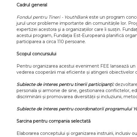
Cadrul general
Fondul pentru Tineri - YouthBank
este un program concepu
jurul unor probleme importante din comunitățile lor. Progr
expertizei acestora şi a organizațiilor care îi susțin. Fu
acestui program, Fundaţia Est-Europeană planifică organiz
participarea a circa 110 persoane.
Scopul concursului
Pentru organizarea acestui eveniment FEE lansează un anu
vederea cooperării mai eficiente și atingerii obiectivelor 
Subiecte de interes pentru tinerii participanți:
dezvoltarea
personala și armonie de sine, gestionarea conflictelor, 
discriminării și promovarea diversității și incluziunii, met
Subiecte de interes pentru coordonatorii programului 
Sarcina pentru compania selectată
Elaborarea conceptului şi organizarea instruirii, inclusiv 