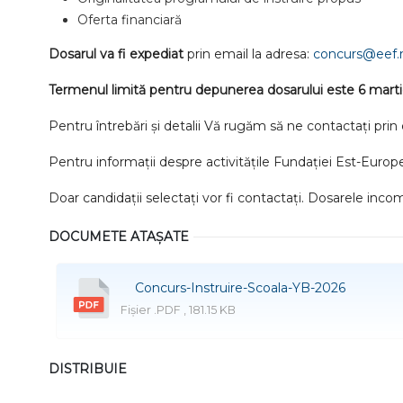
Oferta financiară
Dosarul va fi expediat
prin email la adresa:
concurs@eef
Termenul limită pentru depunerea dosarului este 6 marti
Pentru întrebări și detalii Vă rugăm să ne contactați prin 
Pentru informații despre activitățile Fundației Est-Europ
Doar candidații selectați vor fi contactați. Dosarele inco
DOCUMETE ATAȘATE
Concurs-Instruire-Scoala-YB-2026
Fișier .PDF , 181.15 KB
DISTRIBUIE