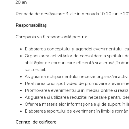
20 ani.
Perioada de desfășurare: 3 zile în perioada 10-20 iunie 2026
Responsabilități
Compania va fi responsabilă pentru:
Elaborarea conceptului și agendei evenimentului, care v
Organizarea activităților de consolidare a spiritului 
abilităților de comunicare eficientă și asertivă, îmbun
sustenabil.
Asigurarea echipamentului necesar organizării activit
Realizarea unui spot video de promovare a evenimen
Promovarea evenimentului în mediul online și realiza
Asigurarea și utilizarea recuzitei necesare pentru des
Oferirea materialelor informaționale și de suport în l
Elaborarea raportului de eveniment în limbile română
Cerințe de calificare