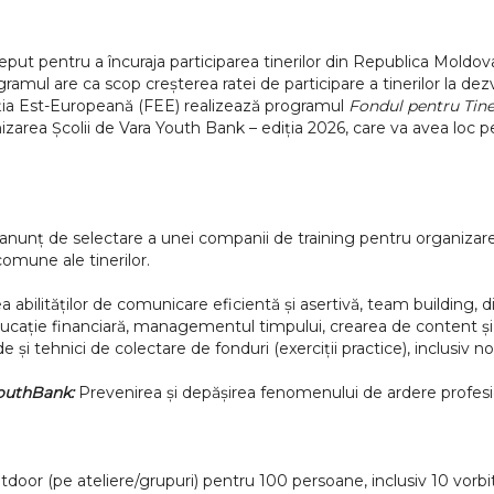
t pentru a încuraja participarea tinerilor din Republica Moldova î
amul are ca scop creșterea ratei de participare a tinerilor la dezv
ndația Est-Europeană (FEE) realizează programul
Fondul pentru Tine
area Școlii de Vara Youth Bank – ediția 2026, care va avea loc pe 
nț de selectare a unei companii de training pentru organizarea ac
comune ale tinerilor.
 abilităților de comunicare eficientă și asertivă, team building, di
educație financiară, managementul timpului, crearea de content și
ode și tehnici de colectare de fonduri (exerciții practice), inclusiv 
YouthBank:
Prevenirea și depășirea fenomenului de ardere profesi
outdoor (pe ateliere/grupuri) pentru 100 persoane, inclusiv 10 vorbi