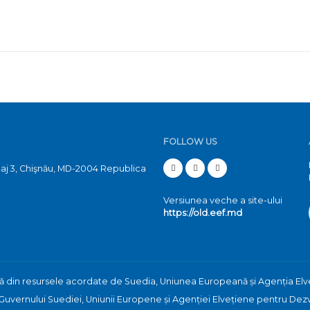
FOLLOW US
etaj 3, Chişnău, MD-2004 Republica
Versiunea veche a site-ului
https://old.eef.md
nă din resursele acordate de Suedia, Uniunea Europeană și Agenția Elv
l Guvernului Suediei, Uniunii Europene și Agenției Elvețiene pentru Dez