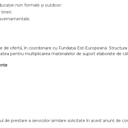
ducației non formale și outdoor;
tineri;
-guvernamentale;
rere de ofertă, în coordonare cu Fundația Est-Europeană. Structura 
tatea pentru multiplicarea materialelor de suport elaborate de că
ente
 de prestare a serviciilor similare solicitate în acest anunț de c