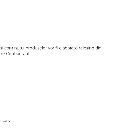
și conținutul produselor vor fi elaborate reieșind din
tre Contractant.
oncurs