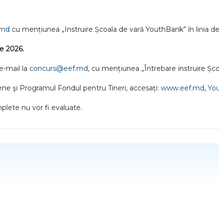
.md
cu mențiunea „Instruire Școala de vară YouthBank”
în linia d
e 2026.
e-mail la
concurs@eef.md
,
cu mențiunea „Întrebare instruire Șco
ene şi Programul Fondul pentru Tineri, accesați:
www.eef.md
,
You
mplete nu vor fi evaluate.