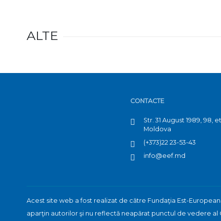
ALTE
CONTACTE
Str. 31 August 1989, 98, 
Moldova
(+373)22 23-53-43
info@eef.md
Acest site web a fost realizat de către Fundaţia Est-Europea
aparţin autorilor şi nu reflectă neapărat punctul de vedere a