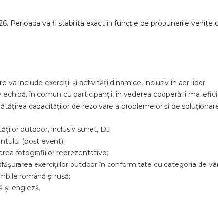
. Perioada va fi stabilita exact in funcție de propunerile venite de 
a include exerciții și activități dinamice, inclusiv în aer liber;
de echipă, în comun cu participanții, în vederea cooperării mai efi
ătățirea capacităților de rezolvare a problemelor și de soluționare 
ăților outdoor, inclusiv sunet, DJ;
tului (post event);
rea fotografiilor reprezentative;
fășurarea exercițiilor outdoor în conformitate cu categoria de vârs
imbile română și rusă;
 și engleză.