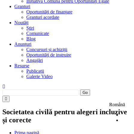
Inițiativa Comună pentru Oportunități Egale
Granturi
Oportunități de finanțare
Granturi acordate
Noutăți
Știri
Comunicate
Blog
Anunțuri
Concursuri și achiziții
Oportunități de instruire
Angajări
Resurse
Publicații
Galerie Video
Română
Societatea civilă pentru alegeri incluzive
și corecte
Prima pagină