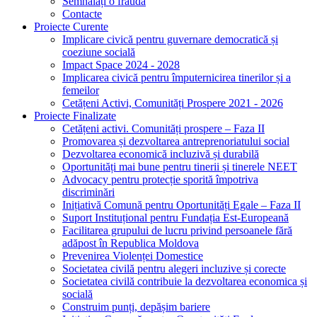
Semnalați o fraudă
Contacte
Proiecte Curente
Implicare civică pentru guvernare democratică și
coeziune socială
Impact Space 2024 - 2028
Implicarea civică pentru împuternicirea tinerilor și a
femeilor
Cetățeni Activi, Comunități Prospere 2021 - 2026
Proiecte Finalizate
Cetățeni activi. Comunități prospere – Faza II
Promovarea și dezvoltarea antreprenoriatului social
Dezvoltarea economică incluzivă și durabilă
Oportunități mai bune pentru tinerii și tinerele NEET
Advocacy pentru protecție sporită împotriva
discriminări
Inițiativă Comună pentru Oportunități Egale – Faza II
Suport Instituțional pentru Fundația Est-Europeană
Facilitarea grupului de lucru privind persoanele fără
adăpost în Republica Moldova
Prevenirea Violenței Domestice
Societatea civilă pentru alegeri incluzive și corecte
Societatea civilă contribuie la dezvoltarea economica și
socială
Construim punți, depășim bariere