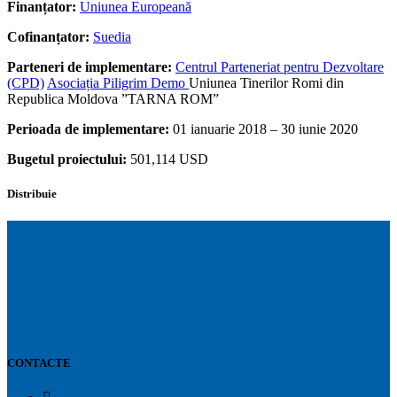
Finanțator:
Uniunea Europeană
Cofinanțator:
Suedia
Parteneri de implementare:
Centrul Parteneriat pentru Dezvoltare
(CPD)
Asociația Piligrim Demo
Uniunea Tinerilor Romi din
Republica Moldova ”TARNA ROM”
Perioada de implementare:
01 ianuarie 2018 – 30 iunie 2020
Bugetul proiectului:
501,114 USD
Distribuie
CONTACTE