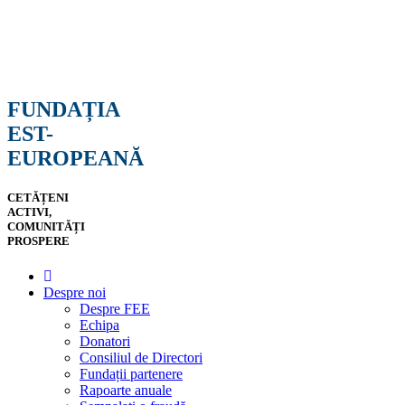
FUNDAȚIA
EST-
EUROPEANĂ
CETĂȚENI
ACTIVI,
COMUNITĂȚI
PROSPERE
Despre noi
Despre FEE
Echipa
Donatori
Consiliul de Directori
Fundații partenere
Rapoarte anuale