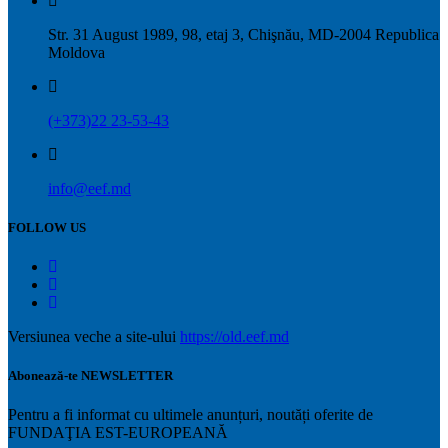
Str. 31 August 1989, 98, etaj 3, Chişnău, MD-2004 Republica
Moldova
(+373)22 23-53-43
info@eef.md
FOLLOW US
Versiunea veche a site-ului
https://old.eef.md
Abonează-te NEWSLETTER
Pentru a fi informat cu ultimele anunțuri, noutăți oferite de
FUNDAŢIA EST-EUROPEANĂ