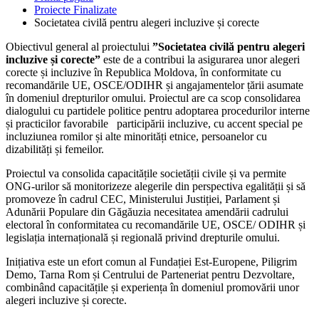
Proiecte Finalizate
Societatea civilă pentru alegeri incluzive și corecte
Obiectivul general al proiectului
”Societatea civilă pentru alegeri
incluzive și corecte”
este de a contribui la asigurarea unor alegeri
corecte și incluzive în Republica Moldova, în conformitate cu
recomandările UE, OSCE/ODIHR și angajamentelor țării asumate
în domeniul drepturilor omului. Proiectul are ca scop consolidarea
dialogului cu partidele politice pentru adoptarea procedurilor interne
și practicilor favorabile participării incluzive, cu accent special pe
incluziunea romilor și alte minorități etnice, persoanelor cu
dizabilități și femeilor.
Proiectul va consolida capacitățile societății civile și va permite
ONG-urilor să monitorizeze alegerile din perspectiva egalității și să
promoveze în cadrul CEC, Ministerului Justiției, Parlament și
Adunării Populare din Găgăuzia necesitatea amendării cadrului
electoral în conformitatea cu recomandările UE, OSCE/ ODIHR și
legislația internațională și regională privind drepturile omului.
Inițiativa este un efort comun al Fundației Est-Europene, Piligrim
Demo, Tarna Rom și Centrului de Parteneriat pentru Dezvoltare,
combinând capacitățile și experiența în domeniul promovării unor
alegeri incluzive și corecte.