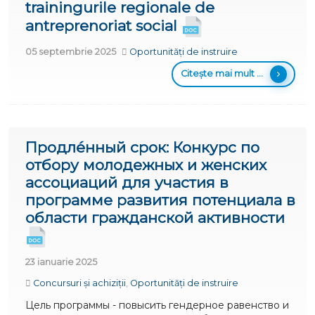
trainingurile regionale de
antreprenoriat social
05 septembrie 2025
Oportunități de instruire
Citește mai mult ...
Продле́нный срок: Конкурс по
отбору молодежных и женских
ассоциаций для участия в
программе развития потенциала в
области гражданской активности
23 ianuarie 2025
Concursuri și achiziții
,
Oportunități de instruire
Цель программы - повысить гендерное равенство и