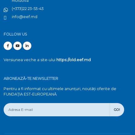
Moldova
(+373)22 23-53-43
info@eef.md
FOLLOW US
Versiunea veche a site-ului
https://old.eef.md
ABONEAZĂ-TE NEWSLETTER
Pentru a fi informat cu ultimele anunțuri, noutăți oferite de
FUNDAŢIA EST-EUROPEANĂ
GO!