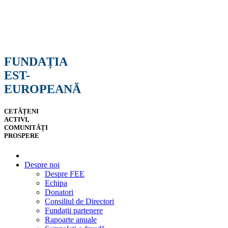
FUNDAȚIA
EST-
EUROPEANĂ
CETĂȚENI
ACTIVI,
COMUNITĂȚI
PROSPERE
Despre noi
Despre FEE
Echipa
Donatori
Consiliul de Directori
Fundații partenere
Rapoarte anuale