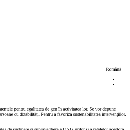
Română
umentele pentru egalitatea de gen în activitatea lor. Se vor depune
soane cu dizabilități. Pentru a favoriza sustenabilitatea intervențiilor,
itatea de susținere și supraveghere a ONG-urilor și a rețelelor acestora