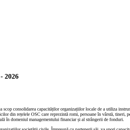
 - 2026
a scop consolidarea capacităților organizațiilor locale de a utiliza instr
cilor din rețelele OSC care reprezintă romi, persoane în vârstă, tineri, per
nală în domeniul managementului financiar și al strângerii de fonduri.
ganizațiilor societății civile. Împreună cu partenerii săi, va spori capac