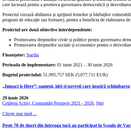
care lucrează pentru a promova guvernarea democratică și dezvoltarea
Proiectul vizează abilitarea și sprijinul femeilor și bărbaților vulnera
program de educație sau formare), pentru a beneficia de elaborarea de p
Proiectul are două obiective interdependente:
Promovarea drepturilor civile și politice pentru guvernarea demo
Promovarea drepturilor sociale și economice pentru o dezvoltare
Finanțator:
Suedia
Perioada de implementare:
01 iunie 2021 – 30 iunie 2026
Bugetul proiectului:
51,995,757 SEK (5,077,711 EUR)
„Impact is Here”: oameni, idei și povești care inspiră schimbarea
29 iunie 2026
Cetățeni Activi, Comunități Prospere 2021 - 2026
,
Știri
Citește mai mult ...
Peste 70 de tineri din întreaga țară au participat la Școala de V