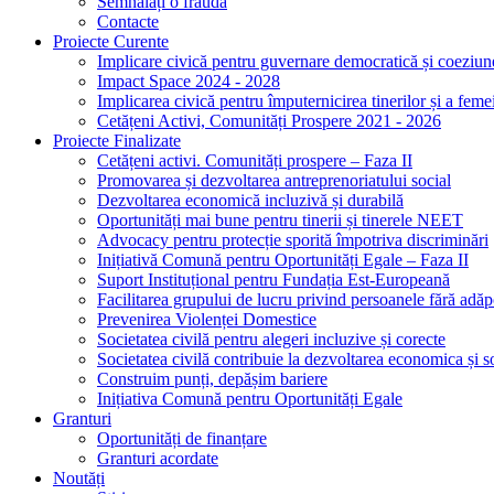
Semnalați o fraudă
Contacte
Proiecte Curente
Implicare civică pentru guvernare democratică și coeziun
Impact Space 2024 - 2028
Implicarea civică pentru împuternicirea tinerilor și a feme
Cetățeni Activi, Comunități Prospere 2021 - 2026
Proiecte Finalizate
Cetățeni activi. Comunități prospere – Faza II
Promovarea și dezvoltarea antreprenoriatului social
Dezvoltarea economică incluzivă și durabilă
Oportunități mai bune pentru tinerii și tinerele NEET
Advocacy pentru protecție sporită împotriva discriminări
Inițiativă Comună pentru Oportunități Egale – Faza II
Suport Instituțional pentru Fundația Est-Europeană
Facilitarea grupului de lucru privind persoanele fără ad
Prevenirea Violenței Domestice
Societatea civilă pentru alegeri incluzive și corecte
Societatea civilă contribuie la dezvoltarea economica și s
Construim punți, depășim bariere
Inițiativa Comună pentru Oportunități Egale
Granturi
Oportunități de finanțare
Granturi acordate
Noutăți