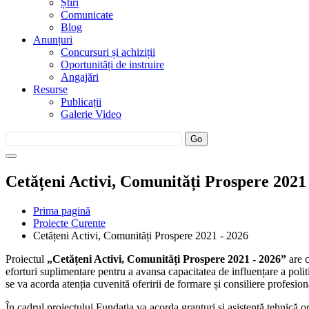
Știri
Comunicate
Blog
Anunțuri
Concursuri și achiziții
Oportunități de instruire
Angajări
Resurse
Publicații
Galerie Video
Cetățeni Activi, Comunități Prospere 2021
Prima pagină
Proiecte Curente
Cetățeni Activi, Comunități Prospere 2021 - 2026
Proiectul
„
Cetățeni Activi, Comunități Prospere 2021 - 2026”
are c
eforturi suplimentare pentru a avansa capacitatea de influențare a politi
se va acorda atenția cuvenită oferirii de formare și consiliere profesio
În cadrul proiectului Fundația va acorda granturi și asistență tehnică or