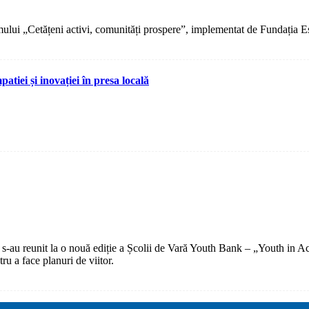
ului „Cetățeni activi, comunități prospere”, implementat de Fundația E
iei și inovației în presa locală
 s-au reunit la o nouă ediție a Școlii de Vară Youth Bank – „Youth in Act
tru a face planuri de viitor.