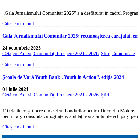
„Gala Jurnalismului Comunitar 2025” s-a desfășurat în cadrul Program
Citește mai mult ...
Gala Jurnalismului Comunitar 2025: recunoașterea curajului, empat
24 octombrie 2025
Cetățeni Activi, Comunități Prospere 2021 - 2026
,
Știri
,
Comunicate
Citește mai mult ...
Școala de Vară Youth Bank „Youth in Action”, ediția 2024
01 iulie 2024
Cetățeni Activi, Comunități Prospere 2021 - 2026
,
Știri
110 de tineri și tinere din cadrul Fondurilor pentru Tineri din Moldova
pentru a-și consolida cunoștințele, abilitățile și spiritul de echipă și pen
Citește mai mult ...