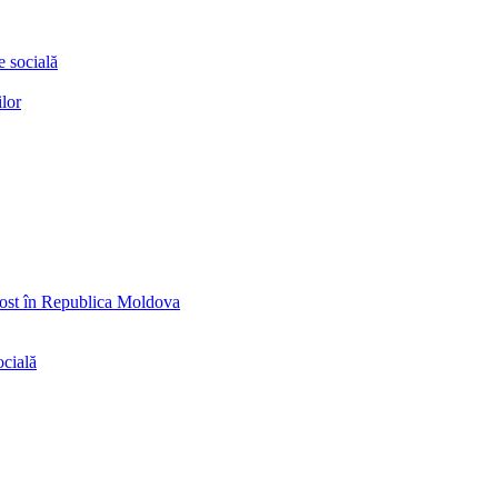
e socială
ilor
ăpost în Republica Moldova
ocială