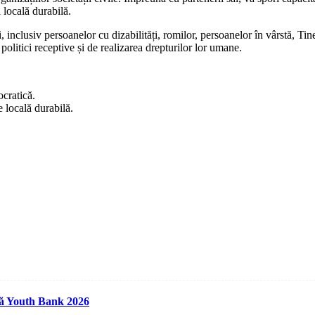
 locală durabilă.
bili, inclusiv persoanelor cu dizabilități, romilor, persoanelor în vârstă
olitici receptive și de realizarea drepturilor lor umane.
cratică.
 locală durabilă.
ară Youth Bank 2026