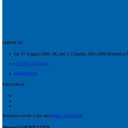
CONTACTE
Str. 31 August 1989, 98, etaj 3, Chişnău, MD-2004 Republica
(+373)22 23-53-43
info@eef.md
FOLLOW US
Versiunea veche a site-ului
https://old.eef.md
Abonează-te NEWSLETTER