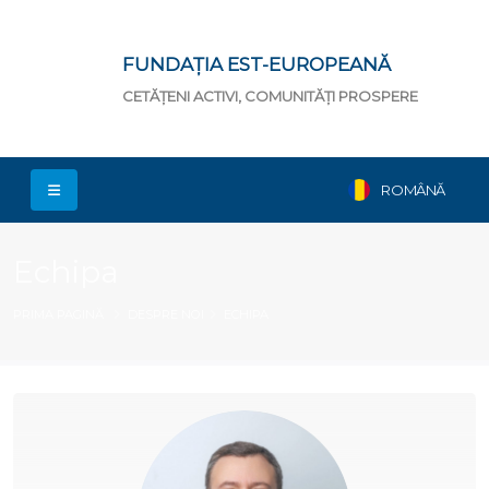
FUNDAȚIA EST-EUROPEANĂ
CETĂȚENI ACTIVI, COMUNITĂȚI PROSPERE
ROMÂNĂ
Echipa
PRIMA PAGINĂ
DESPRE NOI
ECHIPA