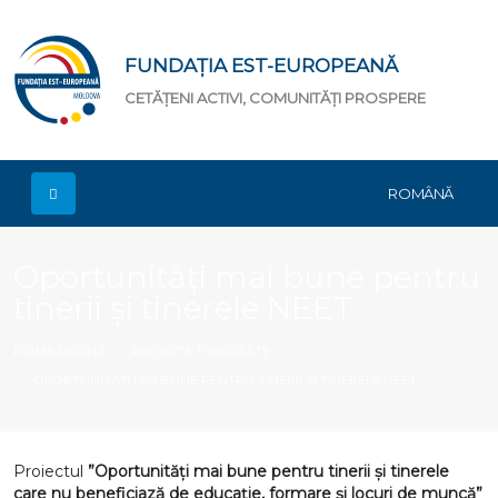
FUNDAȚIA EST-EUROPEANĂ
CETĂȚENI ACTIVI, COMUNITĂȚI PROSPERE
ROMÂNĂ
Oportunități mai bune pentru
tinerii și tinerele NEET
PRIMA PAGINĂ
PROIECTE FINALIZATE
OPORTUNITĂȚI MAI BUNE PENTRU TINERII ȘI TINERELE NEET
Proiectul
”Oportunități mai bune pentru tinerii și tinerele
care nu beneficiază de educație, formare și locuri de muncă”