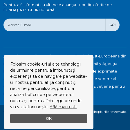
Pentru a fi informat cu ultimele anunțuri, noutăți oferite de
FUNDAŢIA EST-EUROPEANĂ
GO!
Acest site web a fost realizat de către Fundaţia Est-Europeană din
resursele acordate de Suedia, Uniunea Europeană și Agenția
Folosim cookie-uri și alte tehnologii
de urmărire pentru a îmbunătăți
Elvețiană pentru Dezvoltare și Cooperare. Opiniile exprimate
experiența ta de navigare pe website-
aparţin autorilor şi nu reflectă neapărat punctul de vedere al
ul nostru, pentru afișa conținut și
Guvernului Suediei, Uniunii Europene și Agenției Elvețiene pentru
reclame personalizate, pentru a
Dezvoltare și Cooperare.
analiza traficul de pe website-ul
nostru și pentru a înțelege de unde
vin vizitatorii noștri.
Află mai mult
© Copyright 2026 | FUNDAȚIA EST-EUROPEANĂ | Toate drepturile rerzervate.
OK
Site elaborat de Webdesign.md