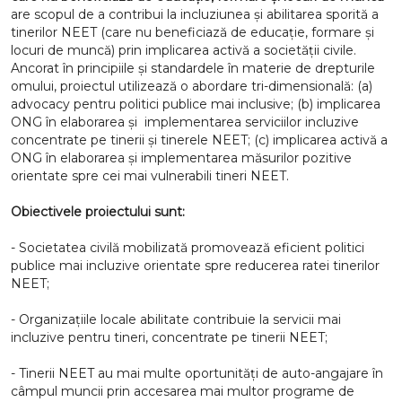
are scopul de a contribui la incluziunea și abilitarea sporită a
tinerilor NEET (care nu beneficiază de educație, formare și
locuri de muncă) prin implicarea activă a societății civile.
Ancorat în principiile și standardele în materie de drepturile
omului, proiectul utilizează o abordare tri-dimensională: (a)
advocacy pentru politici publice mai inclusive; (b) implicarea
ONG în elaborarea și implementarea serviciilor incluzive
concentrate pe tinerii și tinerele NEET; (c) implicarea activă a
ONG în elaborarea și implementarea măsurilor pozitive
orientate spre cei mai vulnerabili tineri NEET.
Obiectivele proiectului sunt:
- Societatea civilă mobilizată promovează eficient politici
publice mai incluzive orientate spre reducerea ratei tinerilor
NEET;
- Organizațiile locale abilitate contribuie la servicii mai
incluzive pentru tineri, concentrate pe tinerii NEET;
- Tinerii NEET au mai multe oportunități de auto-angajare în
câmpul muncii prin accesarea mai multor programe de