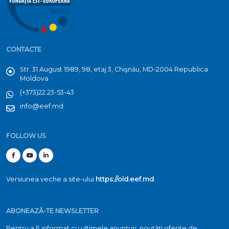
CONTACTE
Str. 31 August 1989, 98, etaj 3, Chişnău, MD-2004 Republica
Moldova
(+373)22 23-53-43
info@eef.md
FOLLOW US
Versiunea veche a site-ului
https://old.eef.md
ABONEAZĂ-TE NEWSLETTER
Pentru a fi informat cu ultimele anunțuri, noutăți oferite de