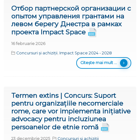
Отбор партнерской организации с
опытом управления грантами на
левом берегу Днестра в рамках
проекта Impact Space
16 februarie 2026
Concursuri și achiziții
,
Impact Space 2024 - 2028
Citește mai mult ...
Termen extins | Concurs: Suport
pentru organizațiile necomerciale
rome, care vor implementa inițiative
advocacy pentru incluziunea
persoanelor de etnie romă
23 decembrie 2025
Concursuri și achiziții