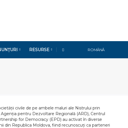
NUNȚURI
RESURSE
ROMÂNĂ
ietății civile de pe ambele maluri ale Nistrului prin
 - Agenția pentru Dezvoltare Regională (ARD), Centrul
artnership for Democracy (EPD) au activat în diverse
țenii din Republica Moldova, fiind recunoscuți ca parteneri