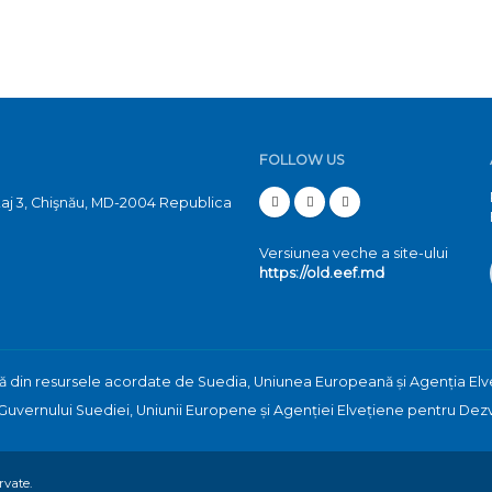
FOLLOW US
etaj 3, Chişnău, MD-2004 Republica
Versiunea veche a site-ului
https://old.eef.md
nă din resursele acordate de Suedia, Uniunea Europeană și Agenția Elv
l Guvernului Suediei, Uniunii Europene și Agenției Elvețiene pentru Dez
vate.