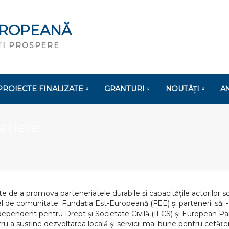
UROPEANĂ
ĂȚI PROSPERE
PROIECTE FINALIZATE
GRANTURI
NOUTĂȚI
A
ariere
e de a promova parteneriatele durabile și capacitățile actorilor soc
vel de comunitate. Fundația Est-Europeană (FEE) și partenerii săi
Independent pentru Drept și Societate Civilă (ILCS) și European P
pentru a susține dezvoltarea locală și servicii mai bune pentru cetă