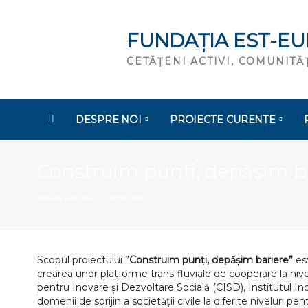
FUNDAȚIA EST-E
CETĂȚENI ACTIVI, COMUNIT
DESPRE NOI
PROIECTE CURENTE
Construim punți, depășim b
PRIMA PAGINĂ
RESURSE
Scopul proiectului ”
Construim punți, depășim bariere”
est
crearea unor platforme trans-fluviale de cooperare la ni
pentru Inovare și Dezvoltare Socială (CISD), Institutul 
domenii de sprijin a societății civile la diferite niveluri 