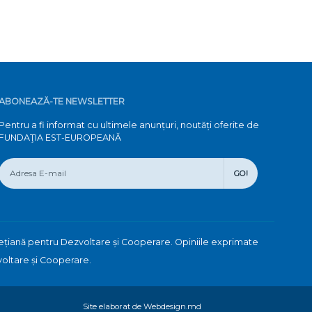
ABONEAZĂ-TE NEWSLETTER
Pentru a fi informat cu ultimele anunțuri, noutăți oferite de
FUNDAŢIA EST-EUROPEANĂ
GO!
ețiană pentru Dezvoltare și Cooperare. Opiniile exprimate
voltare și Cooperare.
Site elaborat de Webdesign.md