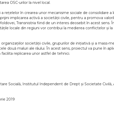
rea OSC-urilor la nivel local.
le și a rețelelor în crearea unor mecanisme sociale de consolidare a 
ijini implicarea activă a societății civile, pentru a promova valor
oldovei, Transnistria fiind de un interes deosebit în acest sens. În 
ile locale din regiuni vor contribui la medierea conflictelor și la 
i organizațiilor societății civile, grupurilor de inițiativă și a mas
e cele două maluri ale râului. În acest sens, proiectul va pune în
acilita replicarea unor astfel de tehnici.
tare Socială, Institutul Independent de Drept și Societate Civilă
brie 2019