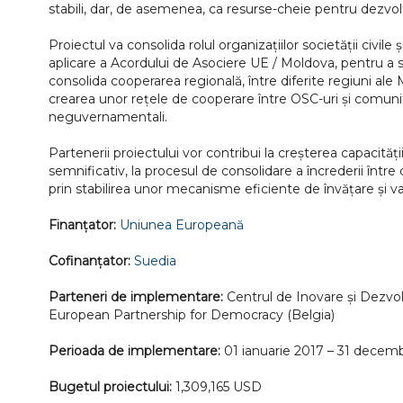
stabili, dar, de asemenea, ca resurse-cheie pentru dezvolta
Proiectul va consolida rolul organizațiilor societății civi
aplicare a Acordului de Asociere UE / Moldova, pentru a spr
consolida cooperarea regională, între diferite regiuni ale M
crearea unor rețele de cooperare între OSC-uri și comunităț
neguvernamentali.
Partenerii proiectului vor contribui la creșterea capacități
semnificativ, la procesul de consolidare a încrederii într
prin stabilirea unor mecanisme eficiente de învățare și va f
Finanțator:
Uniunea Europeană
Cofinanțator:
Suedia
Parteneri de implementare:
Centrul de Inovare și Dezvol
European Partnership for Democracy (Belgia)
Perioada de implementare:
01 ianuarie 2017 – 31 decem
Bugetul proiectului:
1,309,165 USD