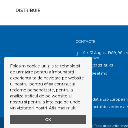
DISTRIBUIE
CONTACTE
Str. 31 August 1989, 98, 
Moldova
Folosim cookie-uri și alte tehnologii
(+373)22 23-53-43
de urmărire pentru a îmbunătăți
info@eef.md
experiența ta de navigare pe website-
ul nostru, pentru afișa conținut și
reclame personalizate, pentru a
analiza traficul de pe website-ul
Acest site web a fost realizat de către Fundaţia Est-Europea
nostru și pentru a înțelege de unde
aparţin autorilor şi nu reflectă neapărat punctul de vedere a
vin vizitatorii noștri.
Află mai mult
OK
© Copyright 2026 | FUNDAȚIA EST-EUROPEANĂ | Toate drepturile rerzer