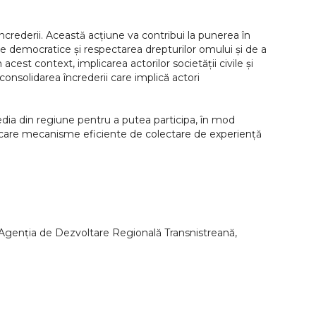
încrederii. Această acțiune va contribui la punerea în
ile democratice și respectarea drepturilor omului și de a
acest context, implicarea actorilor societății civile și
consolidarea încrederii care implică actori
s-media din regiune pentru a putea participa, în mod
 aplicare mecanisme eficiente de colectare de experiență
, Agenția de Dezvoltare Regională Transnistreană,