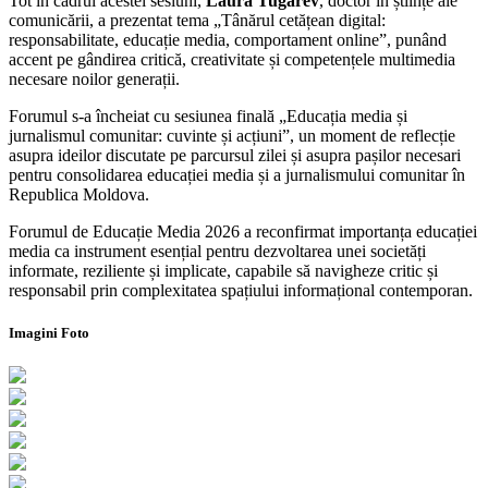
Tot în cadrul acestei sesiuni,
Laura Tugarev
, doctor în științe ale
comunicării, a prezentat tema „Tânărul cetățean digital:
responsabilitate, educație media, comportament online”, punând
accent pe gândirea critică, creativitate și competențele multimedia
necesare noilor generații.
Forumul s-a încheiat cu sesiunea finală „Educația media și
jurnalismul comunitar: cuvinte și acțiuni”, un moment de reflecție
asupra ideilor discutate pe parcursul zilei și asupra pașilor necesari
pentru consolidarea educației media și a jurnalismului comunitar în
Republica Moldova.
Forumul de Educație Media 2026 a reconfirmat importanța educației
media ca instrument esențial pentru dezvoltarea unei societăți
informate, reziliente și implicate, capabile să navigheze critic și
responsabil prin complexitatea spațiului informațional contemporan.
Imagini Foto