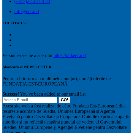
(+373)22 23-53-43
info@eef.md
FOLLOW US
Versiunea veche a site-ului
https://old.eef.md
Abonează-te NEWSLETTER
Pentru a fi informat cu ultimele anunțuri, noutăți oferite de
FUNDAŢIA EST-EUROPEANĂ
Success!
You've been added to our email list.
GO!
Acest site web a fost realizat de către Fundaţia Est-Europeană din
resursele acordate de Suedia, Uniunea Europeană și Agenția
Elvețiană pentru Dezvoltare și Cooperare. Opiniile exprimate aparţin
autorilor şi nu reflectă neapărat punctul de vedere al Guvernului
Suediei, Uniunii Europene și Agenției Elvețiene pentru Dezvoltare
și Cooperare.