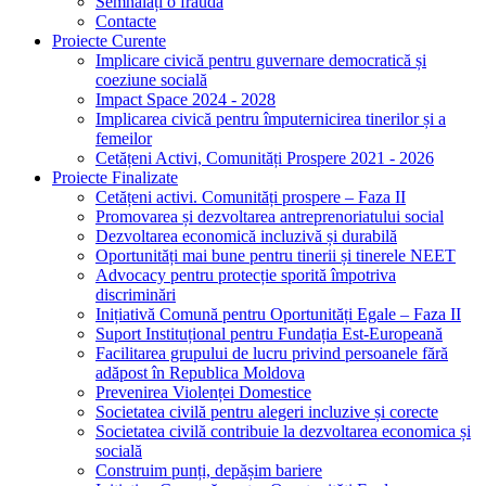
Semnalați o fraudă
Contacte
Proiecte Curente
Implicare civică pentru guvernare democratică și
coeziune socială
Impact Space 2024 - 2028
Implicarea civică pentru împuternicirea tinerilor și a
femeilor
Cetățeni Activi, Comunități Prospere 2021 - 2026
Proiecte Finalizate
Cetățeni activi. Comunități prospere – Faza II
Promovarea și dezvoltarea antreprenoriatului social
Dezvoltarea economică incluzivă și durabilă
Oportunități mai bune pentru tinerii și tinerele NEET
Advocacy pentru protecție sporită împotriva
discriminări
Inițiativă Comună pentru Oportunități Egale – Faza II
Suport Instituțional pentru Fundația Est-Europeană
Facilitarea grupului de lucru privind persoanele fără
adăpost în Republica Moldova
Prevenirea Violenței Domestice
Societatea civilă pentru alegeri incluzive și corecte
Societatea civilă contribuie la dezvoltarea economica și
socială
Construim punți, depășim bariere