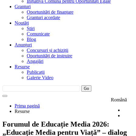
Inițiativa Comună pentru Oportunități Egale
Granturi
Oportunități de finanțare
Granturi acordate
Noutăți
Știri
Comunicate
Blog
Anunțuri
Concursuri și achiziții
Oportunități de instruire
Angajări
Resurse
Publicații
Galerie Video
Română
Prima pagină
Resurse
Forumul de Educație Media 2026:
„Educație Media pentru Viață” – dialog