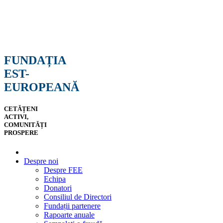
FUNDAȚIA
EST-
EUROPEANĂ
CETĂȚENI
ACTIVI,
COMUNITĂȚI
PROSPERE
Despre noi
Despre FEE
Echipa
Donatori
Consiliul de Directori
Fundații partenere
Rapoarte anuale