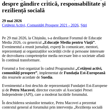
despre gândire critică, responsabilitate și
reziliență socială
29 mai 2026
Cetățeni Activi, Comunități Prospere 2021 - 2026
,
Știri
Pe 29 mai 2026, la Chișinău, s-a desfășurat Forumul de Educație
Media 2026, cu genericul
„Educație Media pentru Viață”
.
Evenimentul a reunit jurnaliști, experți în comunicare, mentori,
reprezentanți ai organizațiilor societății civile și persoane interesate
de dezvoltarea competențelor media necesare într-o societate aflată
în continuă transformare.
Forumul a fost organizat în cadrul Programului
„Cetățeni activi,
comunități prospere”
, implementat de
Fundația Est-Europeană
din resursele acordate de
Suedia
.
Evenimentul a fost deschis de reprezentanții Fundației Est-Europene
și de
Petru Macovei
, director executiv al Asociației Presei
Independente (API), care a moderat lucrările forumului.
În deschiderea sesiunilor tematice, Petru Macovei a prezentat
contextul general al forumului prin intervenția „Reziliența socială