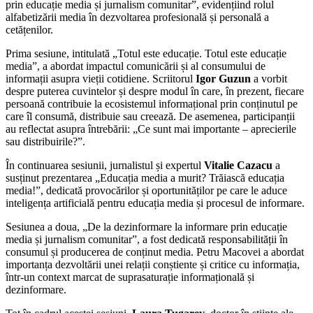
prin educație media și jurnalism comunitar”, evidențiind rolul
alfabetizării media în dezvoltarea profesională și personală a
cetățenilor.
Prima sesiune, intitulată „Totul este educație. Totul este educație
media”, a abordat impactul comunicării și al consumului de
informații asupra vieții cotidiene. Scriitorul
Igor Guzun
a vorbit
despre puterea cuvintelor și despre modul în care, în prezent, fiecare
persoană contribuie la ecosistemul informațional prin conținutul pe
care îl consumă, distribuie sau creează. De asemenea, participanții
au reflectat asupra întrebării: „Ce sunt mai importante – aprecierile
sau distribuirile?”.
În continuarea sesiunii, jurnalistul și expertul
Vitalie Cazacu
a
susținut prezentarea „Educația media a murit? Trăiască educația
media!”, dedicată provocărilor și oportunităților pe care le aduce
inteligența artificială pentru educația media și procesul de informare.
Sesiunea a doua, „De la dezinformare la informare prin educație
media și jurnalism comunitar”, a fost dedicată responsabilității în
consumul și producerea de conținut media. Petru Macovei a abordat
importanța dezvoltării unei relații conștiente și critice cu informația,
într-un context marcat de suprasaturație informațională și
dezinformare.