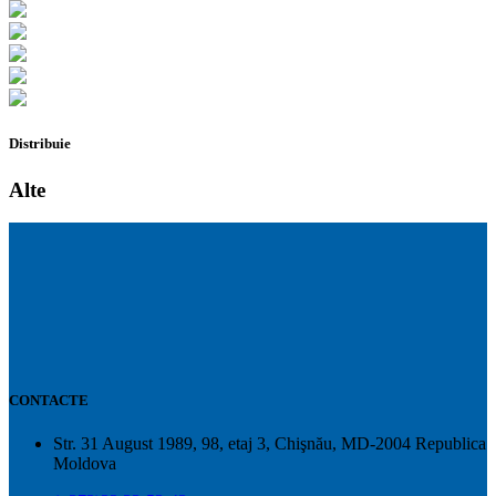
Distribuie
Alte
CONTACTE
Str. 31 August 1989, 98, etaj 3, Chişnău, MD-2004 Republica
Moldova