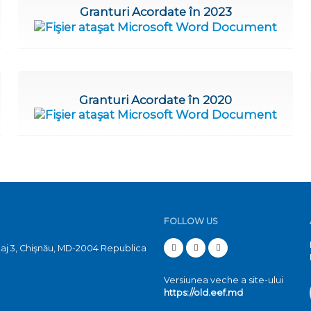
Granturi Acordate în 2023
Granturi Acordate în 2020
FOLLOW US
etaj 3, Chişnău, MD-2004 Republica
Versiunea veche a site-ului
https://old.eef.md