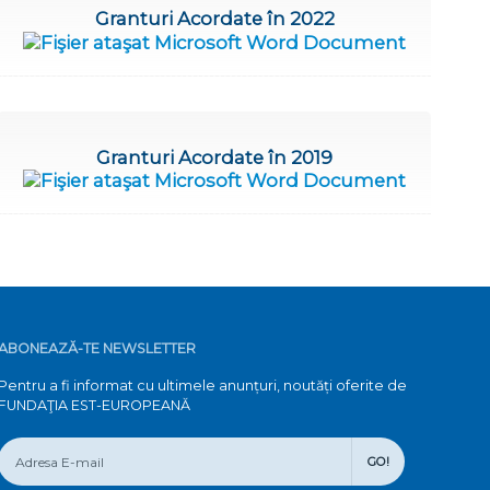
Granturi Acordate în 2022
Granturi Acordate în 2019
ABONEAZĂ-TE NEWSLETTER
Pentru a fi informat cu ultimele anunțuri, noutăți oferite de
FUNDAŢIA EST-EUROPEANĂ
GO!