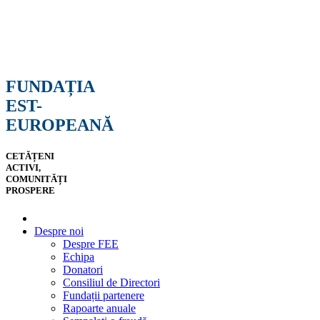
FUNDAȚIA
EST-
EUROPEANĂ
CETĂȚENI
ACTIVI,
COMUNITĂȚI
PROSPERE
Despre noi
Despre FEE
Echipa
Donatori
Consiliul de Directori
Fundații partenere
Rapoarte anuale