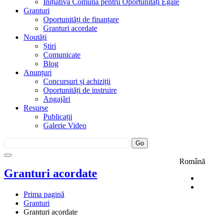
Inițiativa Comună pentru Oportunități Egale
Granturi
Oportunități de finanțare
Granturi acordate
Noutăți
Știri
Comunicate
Blog
Anunțuri
Concursuri și achiziții
Oportunități de instruire
Angajări
Resurse
Publicații
Galerie Video
Română
Granturi acordate
Prima pagină
Granturi
Granturi acordate