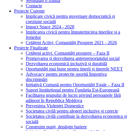
Semnalați o fraudă
Contacte
Proiecte Curente
Implicare civică pentru guvernare democratică și
coeziune socială
Impact Space 2024 - 2028
Implicarea civică pentru împuternicirea tinerilor și a
femeilor
Cetățeni Activi, Comunități Prospere 2021 - 2026
Proiecte Finalizate
Cetățeni activi. Comunități prospere – Faza II
Promovarea și dezvoltarea antreprenoriatului social
Dezvoltarea economică incluzivă și durabilă
Oportunități mai bune pentru tinerii și tinerele NEET
Advocacy pentru protecție sporită împotriva
discriminări
Inițiativă Comună pentru Oportunități Egale – Faza II
Suport Instituțional pentru Fundația Est-Europeană
Facilitarea grupului de lucru privind persoanele fără
adăpost în Republica Moldova
Prevenirea Violenței Domestice
Societatea civilă pentru alegeri incluzive și corecte
Societatea civilă contribuie la dezvoltarea economica și
socială
Construim punți, depășim bariere