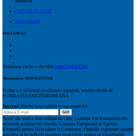
Moldova
(+373)22 23-53-43
info@eef.md
FOLLOW US
Versiunea veche a site-ului
https://old.eef.md
Abonează-te NEWSLETTER
Pentru a fi informat cu ultimele anunțuri, noutăți oferite de
FUNDAŢIA EST-EUROPEANĂ
Success!
You've been added to our email list.
GO!
Acest site web a fost realizat de către Fundaţia Est-Europeană din
resursele acordate de Suedia, Uniunea Europeană și Agenția
Elvețiană pentru Dezvoltare și Cooperare. Opiniile exprimate aparţin
autorilor şi nu reflectă neapărat punctul de vedere al Guvernului