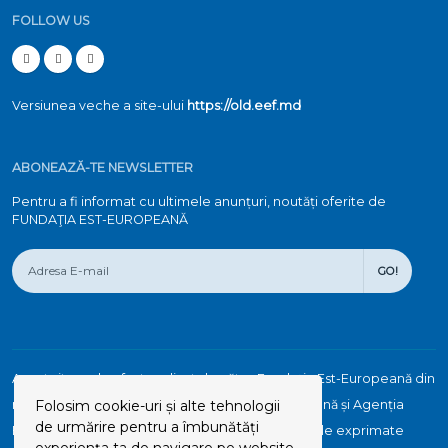
FOLLOW US
Versiunea veche a site-ului
https://old.eef.md
ABONEAZĂ-TE NEWSLETTER
Pentru a fi informat cu ultimele anunțuri, noutăți oferite de
FUNDAŢIA EST-EUROPEANĂ
GO!
Acest site web a fost realizat de către Fundaţia Est-Europeană din
resursele acordate de Suedia, Uniunea Europeană și Agenția
Folosim cookie-uri și alte tehnologii
de urmărire pentru a îmbunătăți
Elvețiană pentru Dezvoltare și Cooperare. Opiniile exprimate
experiența ta de navigare pe website-