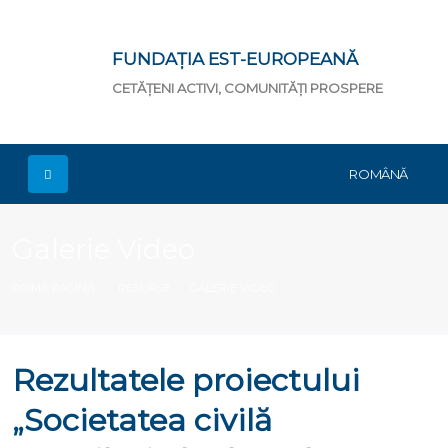
FUNDAȚIA EST-EUROPEANĂ
CETĂȚENI ACTIVI, COMUNITĂȚI PROSPERE
ROMÂNĂ
Galerie Video
PRIMA PAGINĂ
RESURSE
GALERIE VIDEO
Rezultatele proiectului
„Societatea civilă