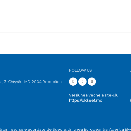
FOLLOW US
etaj 3, Chişnău, MD-2004 Republica
Versiunea veche a site-ului
https://old.eef.md
nă din resursele acordate de Suedia, Uniunea Europeană și Agenția Elv