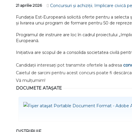
Concursuri și achiziții
,
Implicare civică p
21 aprilie 2026
Fundația Est-Europeană solicită oferte pentru a selecta ș
și livrarea unui program de formare pentru 50 de reprezentan
Programul de instruire are loc în cadrul proiectului „Im
Europeană.
Inițiativa are scopul de a consolida societatea civilă pen
Candidații interesați pot transmite ofertele la adresa
con
Caietul de sarcini pentru acest concurs poate fi descărcat
Vă mulțumim!
DOCUMETE ATAȘATE
DISTRIBUIE