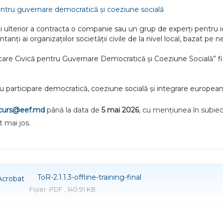
entru guvernare democratică și coeziune socială
i ulterior a contracta o companie sau un grup de experți pentru id
ți ai organizațiilor societății civile de la nivel local, bazat pe ne
plicare Civică pentru Guvernare Democratică și Coeziune Socială”
tru participare democratică, coeziune socială și integrare europe
curs@eef.md
până la data de
5 mai 2026
, cu mențiunea în subiect
 mai jos.
ToR-2.1.1.3-offline-training-final
Fișier .PDF , 140.91 KB