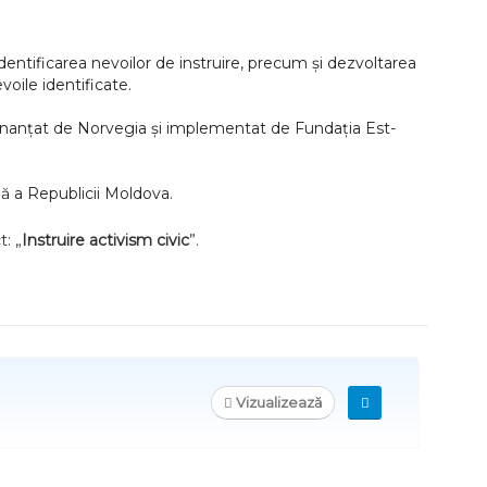
entificarea nevoilor de instruire, precum și dezvoltarea
voile identificate.
 finanțat de Norvegia și implementat de Fundația Est-
ană a Republicii Moldova.
: „
Instruire activism civic
”.
Vizualizează