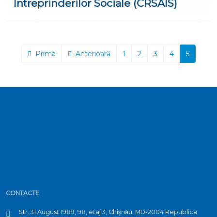
Întreprinderilor Sociale (CRSAÎS)
Prima
Anterioară
1
2
3
4
5
CONTACTE
Str. 31 August 1989, 98, etaj 3, Chişnău, MD-2004 Republica