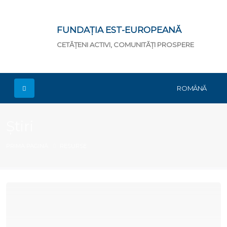
FUNDAȚIA EST-EUROPEANĂ
CETĂȚENI ACTIVI, COMUNITĂȚI PROSPERE
ROMÂNĂ
Știri
PRIMA PAGINĂ
RESURSE