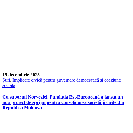
19 decembrie 2025
Știri
,
Implicare civică pentru guvernare democratică și coeziune
socială
Cu suportul Norvegiei, Fundația Est-Europeană a lansat un
nou proiect de sprijin pentru consolidarea societății civile din
Republica Moldova