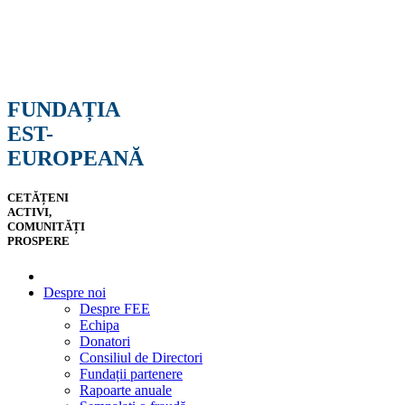
FUNDAȚIA
EST-
EUROPEANĂ
CETĂȚENI
ACTIVI,
COMUNITĂȚI
PROSPERE
Despre noi
Despre FEE
Echipa
Donatori
Consiliul de Directori
Fundații partenere
Rapoarte anuale