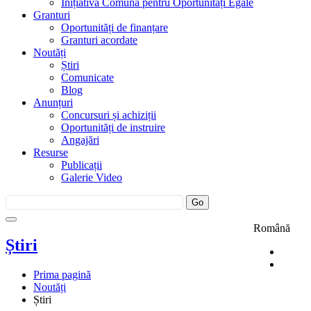
Inițiativa Comună pentru Oportunități Egale
Granturi
Oportunități de finanțare
Granturi acordate
Noutăți
Știri
Comunicate
Blog
Anunțuri
Concursuri și achiziții
Oportunități de instruire
Angajări
Resurse
Publicații
Galerie Video
Română
Știri
Prima pagină
Noutăți
Știri