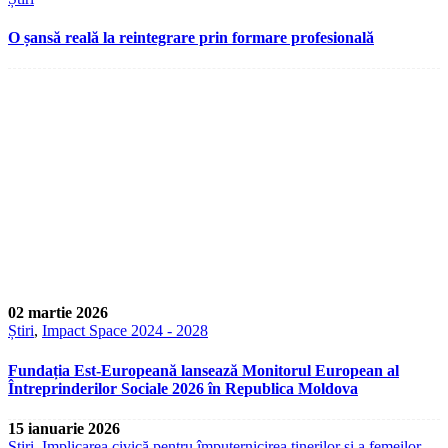
O șansă reală la reintegrare prin formare profesională
02 martie 2026
Știri
,
Impact Space 2024 - 2028
Fundația Est-Europeană lansează Monitorul European al
Întreprinderilor Sociale 2026 în Republica Moldova
15 ianuarie 2026
Știri
,
Implicarea civică pentru împuternicirea tinerilor și a femeilor