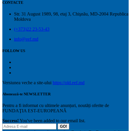
CONTACTE
Str. 31 August 1989, 98, etaj 3, Chişnău, MD-2004 Republica
Moldova
(+373)22 23-53-43
info@eef.md
FOLLOW US
Versiunea veche a site-ului
https://old.eef.md
Abonează-te NEWSLETTER
Pentru a fi informat cu ultimele anunțuri, noutăți oferite de
FUNDAŢIA EST-EUROPEANĂ
Success!
You've been added to our email list.
GO!