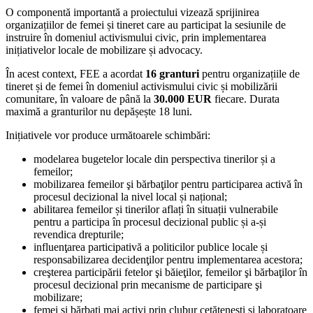
O componentă importantă a proiectului vizează sprijinirea
organizațiilor de femei și tineret care au participat la sesiunile de
instruire în domeniul activismului civic, prin implementarea
inițiativelor locale de mobilizare și advocacy.
În acest context, FEE a acordat
16 granturi
pentru organizațiile de
tineret și de femei în domeniul activismului civic și mobilizării
comunitare, în valoare de până la
30.000 EUR
fiecare. Durata
maximă a granturilor nu depășește 18 luni.
Inițiativele vor produce următoarele schimbări:
modelarea bugetelor locale din perspectiva tinerilor și a
femeilor;
mobilizarea femeilor şi bărbaţilor pentru participarea activă în
procesul decizional la nivel local și național;
abilitarea femeilor și tinerilor aflați în situații vulnerabile
pentru a participa în procesul decizional public și a-și
revendica drepturile;
influenţarea participativă a politicilor publice locale și
responsabilizarea decidenţilor pentru implementarea acestora;
creşterea participării fetelor şi băieţilor, femeilor şi bărbaţilor în
procesul decizional prin mecanisme de participare şi
mobilizare;
femei şi bărbaţi mai activi prin clubur cetățenești și laboratoare