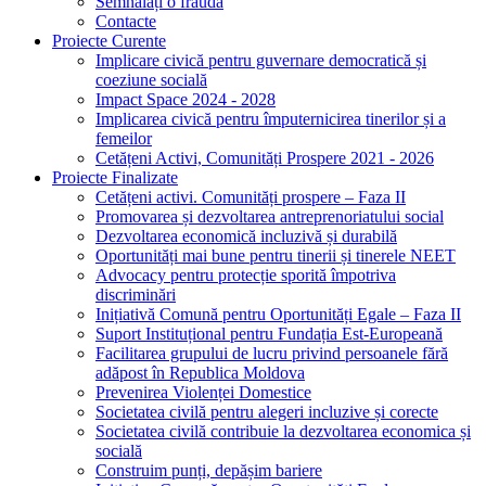
Semnalați o fraudă
Contacte
Proiecte Curente
Implicare civică pentru guvernare democratică și
coeziune socială
Impact Space 2024 - 2028
Implicarea civică pentru împuternicirea tinerilor și a
femeilor
Cetățeni Activi, Comunități Prospere 2021 - 2026
Proiecte Finalizate
Cetățeni activi. Comunități prospere – Faza II
Promovarea și dezvoltarea antreprenoriatului social
Dezvoltarea economică incluzivă și durabilă
Oportunități mai bune pentru tinerii și tinerele NEET
Advocacy pentru protecție sporită împotriva
discriminări
Inițiativă Comună pentru Oportunități Egale – Faza II
Suport Instituțional pentru Fundația Est-Europeană
Facilitarea grupului de lucru privind persoanele fără
adăpost în Republica Moldova
Prevenirea Violenței Domestice
Societatea civilă pentru alegeri incluzive și corecte
Societatea civilă contribuie la dezvoltarea economica și
socială
Construim punți, depășim bariere