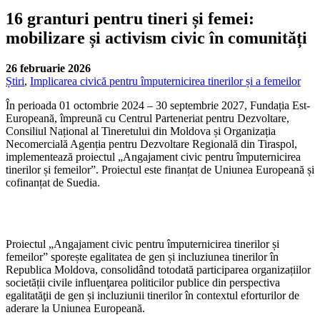
16 granturi pentru tineri și femei:
mobilizare și activism civic în comunități
26 februarie 2026
Știri
,
Implicarea civică pentru împuternicirea tinerilor și a femeilor
În perioada 01 octombrie 2024 – 30 septembrie 2027, Fundația Est-
Europeană, împreună cu Centrul Parteneriat pentru Dezvoltare,
Consiliul Național al Tineretului din Moldova și Organizația
Necomercială Agenția pentru Dezvoltare Regională din Tiraspol,
implementează proiectul „Angajament civic pentru împuternicirea
tinerilor și femeilor”. Proiectul este finanțat de Uniunea Europeană și
cofinanțat de Suedia.
Proiectul „Angajament civic pentru împuternicirea tinerilor și
femeilor” sporește egalitatea de gen și incluziunea tinerilor în
Republica Moldova, consolidând totodată participarea organizațiilor
societății civile influenţarea politicilor publice din perspectiva
egalitatăţii de gen și incluziunii tinerilor în contextul eforturilor de
aderare la Uniunea Europeană.