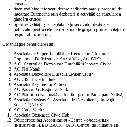
tematice;
tineri mai bine informaţi despre nediscriminare şi procesul de
integrare Europeană prin dezbateri şi activităţi de stimulare a
gândârii critice;
Sporirea calităţii şi acceptabilităţii serviciilor destinate
publicului pentru cele mai vulenrabile grupuri prin activităţi de
responsabilizare socială.
Organizațiile beneficiare sunt:
Asociația de Suport Familial de Recuperare Timpurie a
Copiilor cu Deficienţe de Auz și Văz „AudiViz”;
A.O. Centrul de Dezvoltare Durabilă și Inovare Civică;
AO Plai Natal;
Asociația Dezvoltare Durabilă „Mileniul III”;
AO CISTE Certitudine;
Asociația Băștinașilor Zubrea;
AO Pas cu Pas Regiunea Sud;
AO Platforma Națională a Tinerilor pentru Participare Activă;
Asociația Obștească „Asociația de Dezvoltare și Inovație
Socială” (ADIS);
AO Unda Verde;
Asociația Obștească Civic Hub;
Общественная Ассоциация «Центр молодёжных
инициатив FEED-BACK» (AO „Centrul de Inițiative ale