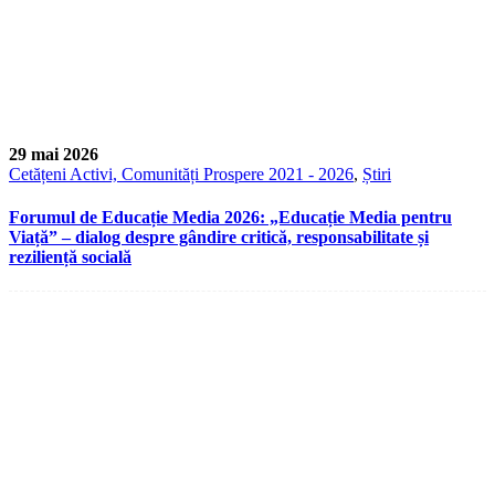
29 mai 2026
Cetățeni Activi, Comunități Prospere 2021 - 2026
,
Știri
Forumul de Educație Media 2026: „Educație Media pentru
Viață” – dialog despre gândire critică, responsabilitate și
reziliență socială