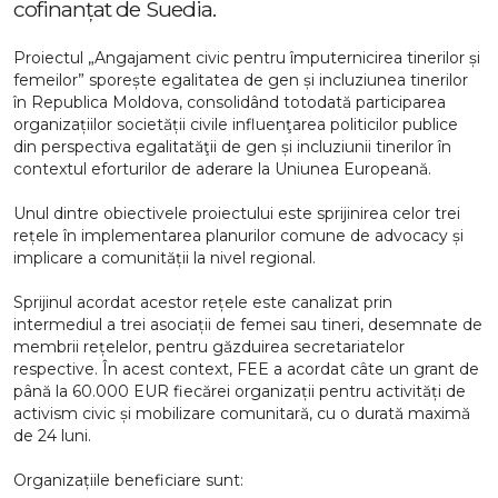
cofinanțat de Suedia.
Proiectul „Angajament civic pentru împuternicirea tinerilor și
femeilor” sporește egalitatea de gen și incluziunea tinerilor
în Republica Moldova, consolidând totodată participarea
organizațiilor societății civile influenţarea politicilor publice
din perspectiva egalitatăţii de gen și incluziunii tinerilor în
contextul eforturilor de aderare la Uniunea Europeană.
Unul dintre obiectivele proiectului este sprijinirea celor trei
rețele în implementarea planurilor comune de advocacy și
implicare a comunității la nivel regional.
Sprijinul acordat acestor rețele este canalizat prin
intermediul a trei asociații de femei sau tineri, desemnate de
membrii rețelelor, pentru găzduirea secretariatelor
respective. În acest context, FEE a acordat câte un grant de
până la 60.000 EUR fiecărei organizații pentru activități de
activism civic și mobilizare comunitară, cu o durată maximă
de 24 luni.
Organizațiile beneficiare sunt: