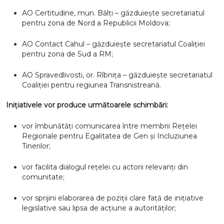
AO Certitudine, mun. Bălți – găzduiește secretariatul
pentru zona de Nord a Republicii Moldova;
AO Contact Cahul – găzduiește secretariatul Coaliției
pentru zona de Sud a RM;
AO Spravedlivosti, or. Rîbnița – găzduiește secretariatul
Coaliției pentru regiunea Transnistreană.
Inițiativele vor produce următoarele schimbări:
vor îmbunătăți comunicarea între membrii Rețelei
Regionale pentru Egalitatea de Gen și Incluziunea
Tinerilor;
vor facilita dialogul rețelei cu actorii relevanți din
comunitate;
vor sprijini elaborarea de poziții clare față de inițiative
legislative sau lipsa de acțiune a autorităților;