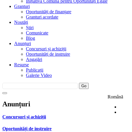
Inițiativa Comună pentru Oportunități Egale
Granturi
Oportunități de finanțare
Granturi acordate
Noutăți
Știri
Comunicate
Blog
Anunțuri
Concursuri și achiziții
Oportunități de instruire
Angajări
Resurse
Publicații
Galerie Video
Română
Anunțuri
Concursuri și achiziții
Oportunități de instruire