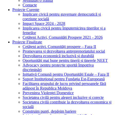
Semnalați o fraudă
Contacte
Proiecte Curente
Implicare civică pentru guvernare democratică și
coeziune socială
Impact Space 2024 - 2028
Implicarea civică pentru împuternicirea tinerilor și a
femeilor
Cetățeni Activi, Comunități Prospere 2021 - 2026
Proiecte Finalizate
Cetățeni activi. Comunități prospere – Faza II
Promovarea și dezvoltarea antreprenoriatului social
Dezvoltarea economică incluzivă și durabilă
Oportunități mai bune pentru tinerii și tinerele NEET
Advocacy pentru protecție sporită împotriva
discriminări
Inițiativă Comună pentru Oportunități Egale – Faza II
Suport Instituțional pentru Fundația Est-Europeană
Facilitarea grupului de lucru privind persoanele fără
adăpost în Republica Moldova
Prevenirea Violenței Domestice
Societatea civilă pentru alegeri incluzive și corecte
Societatea civilă contribuie la dezvoltarea economica și
socială
Construim punți, depășim bariere