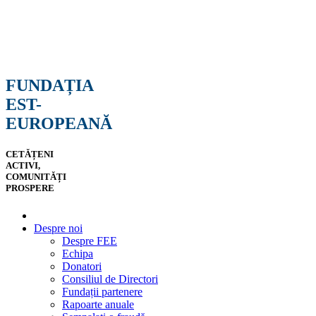
FUNDAȚIA
EST-
EUROPEANĂ
CETĂȚENI
ACTIVI,
COMUNITĂȚI
PROSPERE
Despre noi
Despre FEE
Echipa
Donatori
Consiliul de Directori
Fundații partenere
Rapoarte anuale