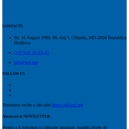
CONTACTE
Str. 31 August 1989, 98, etaj 3, Chişnău, MD-2004 Republica
Moldova
(+373)22 23-53-43
info@eef.md
FOLLOW US
Versiunea veche a site-ului
https://old.eef.md
Abonează-te NEWSLETTER
Pentru a fi informat cu ultimele anunțuri, noutăți oferite de