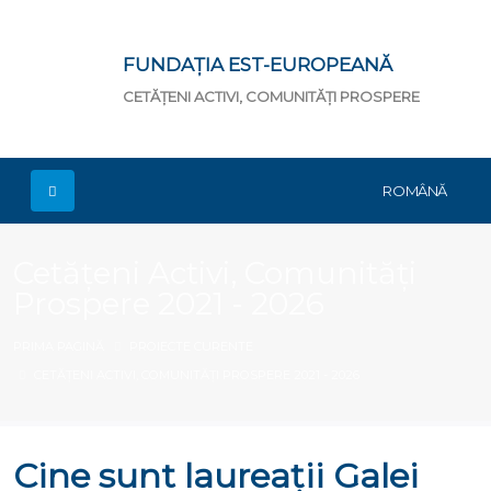
FUNDAȚIA EST-EUROPEANĂ
CETĂȚENI ACTIVI, COMUNITĂȚI PROSPERE
ROMÂNĂ
Cetățeni Activi, Comunități
Prospere 2021 - 2026
PRIMA PAGINĂ
PROIECTE CURENTE
CETĂȚENI ACTIVI, COMUNITĂȚI PROSPERE 2021 - 2026
Cine sunt laureații Galei