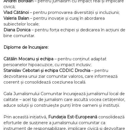
Andrei Bordian
– pentru jurnalism cu impact real și implicare
civică;
Vlad Cătănoi
– pentru promovarea diversității și incluziunii;
Valeria Balan
– pentru inovație și curaj în abordarea
subiectelor locale;
Diana Donica
– pentru forța echipei și dedicarea în acțiuni de
bine comunitar.
Diplome de încurajare:
Cătălin Mocanu și echipa
– pentru conținut adaptat
persoanelor hipoacuzice, cu impact inclusiv;
Stanislav Cebotari și echipa CDDIC Drochia
– pentru
dezvoltarea unui ziar comunitar valoros, care informează
coerent și consolidează coeziunea locală.
Gala Jurnalismului Comunitar încurajează jurnalismul local de
calitate – acel tip de jurnalism care ascultă vocea cetățenilor,
aduce soluții și construiește punți între oameni și instituții.
Prin această inițiativă,
Fundația Est-Europeană
consolidează
eforturile de susținere a jurnalismului comunitar ca
instrument de responsabilizare, implicare civică și dezvoltare