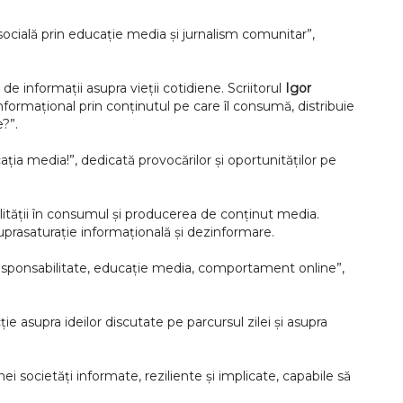
socială prin educație media și jurnalism comunitar”,
e informații asupra vieții cotidiene. Scriitorul
Igor
formațional prin conținutul pe care îl consumă, distribuie
e?”.
ia media!”, dedicată provocărilor și oportunităților pe
lității în consumul și producerea de conținut media.
uprasaturație informațională și dezinformare.
: responsabilitate, educație media, comportament online”,
e asupra ideilor discutate pe parcursul zilei și asupra
ocietăți informate, reziliente și implicate, capabile să