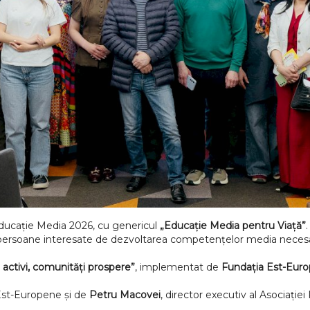
Educație Media 2026, cu genericul
„Educație Media pentru Viață”
e și persoane interesate de dezvoltarea competențelor media necesa
 activi, comunități prospere”
, implementat de
Fundația Est-Eur
 Est-Europene și de
Petru Macovei
, director executiv al Asociație