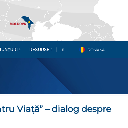
NUNȚURI
RESURSE
ROMÂNĂ
ru Viață” – dialog despre