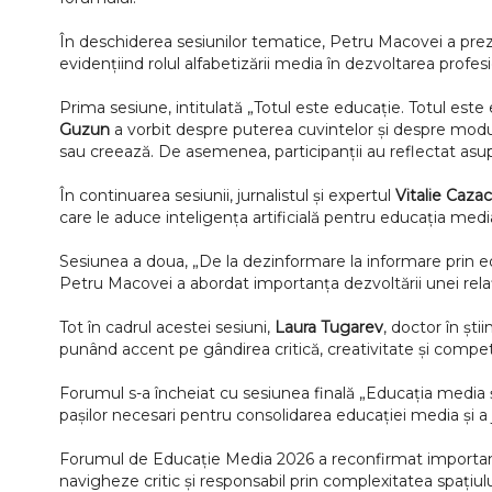
În deschiderea sesiunilor tematice, Petru Macovei a preze
evidențiind rolul alfabetizării media în dezvoltarea profesi
Prima sesiune, intitulată „Totul este educație. Totul este
Guzun
a vorbit despre puterea cuvintelor și despre modul 
sau creează. De asemenea, participanții au reflectat asupra
În continuarea sesiunii, jurnalistul și expertul
Vitalie Caza
care le aduce inteligența artificială pentru educația medi
Sesiunea a doua, „De la dezinformare la informare prin e
Petru Macovei a abordat importanța dezvoltării unei relați
Tot în cadrul acestei sesiuni,
Laura Tugarev
, doctor în șt
punând accent pe gândirea critică, creativitate și compe
Forumul s-a încheiat cu sesiunea finală „Educația media și
pașilor necesari pentru consolidarea educației media și 
Forumul de Educație Media 2026 a reconfirmat importanța 
navigheze critic și responsabil prin complexitatea spațiu