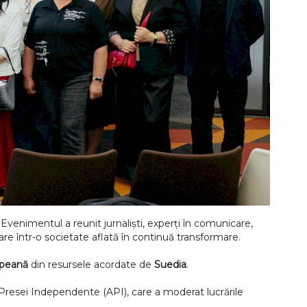
. Evenimentul a reunit jurnaliști, experți în comunicare,
re într-o societate aflată în continuă transformare.
opeană
din resursele acordate de
Suedia
.
i Presei Independente (API), care a moderat lucrările