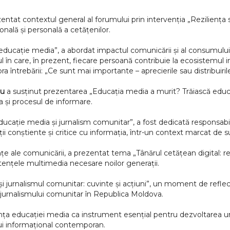
ntat contextul general al forumului prin intervenția „Reziliența 
onală și personală a cetățenilor.
 educație media”, a abordat impactul comunicării și al consumului d
în care, în prezent, fiecare persoană contribuie la ecosistemul in
 întrebării: „Ce sunt mai importante – aprecierile sau distribuiril
cu
a susținut prezentarea „Educația media a murit? Trăiască educaț
a și procesul de informare.
ducație media și jurnalism comunitar”, a fost dedicată responsabi
i conștiente și critice cu informația, într-un context marcat de s
iințe ale comunicării, a prezentat tema „Tânărul cetățean digital
tențele multimedia necesare noilor generații.
 jurnalismul comunitar: cuvinte și acțiuni”, un moment de reflecți
a jurnalismului comunitar în Republica Moldova.
educației media ca instrument esențial pentru dezvoltarea unei s
lui informațional contemporan.