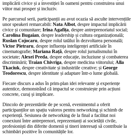
implicării civice și a investiției în oameni pentru construirea unui
viitor mai prosper și incluziv.
Pe parcursul serii, participanții au avut ocazia să asculte intervențiile
unor speakeri remarcabili:
Nata Albot
, despre impactul implicării
civice și comunitare;
Irina Agafița
, despre antreprenoriatul social;
Carolina Bugaian
, despre leadership și cultura organizațională;
Ruslan Cojocaru
, despre rolul tatălui în dezvoltarea personală;
Victor Pietraru
, despre influența inteligenței artificiale în
cinematografie;
Mariana Rață
, despre rolul jurnalismului în
societate;
Alexei Preda
, despre educație, incluziune și combaterea
discriminării;
Traian Chivriga
, despre medicina viitorului;
Alla
Tkaciuk
, despre creativitate și industriile creative; și
George
Teodorescu
, despre identitate și adaptare într-o lume globală.
Fiecare discurs a adus în prim-plan idei relevante și experiențe
autentice, demonstrând că impactul se construiește prin acțiuni
concrete, curaj și implicare.
Dincolo de prezentările de pe scenă, evenimentul a oferit
participanților un spațiu valoros pentru networking și schimb de
experiență. Sesiunea de networking de la final a facilitat noi
conexiuni între antreprenori, reprezentanți ai societății civile,
profesioniști din diferite domenii și tineri interesați să contribuie la
schimbări pozitive în comunitățile lor.