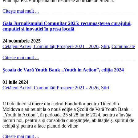
Fundația Est-Europeană din resursele acordate de Suedia.
Citește mai mult ...
Gala Jurnalismului Comunitar 2025: recunoașterea curajului,
empatiei și inovației în presa locală
24 octombrie 2025
Cetățeni Activi, Comunități Prospere 2021 - 2026
,
Știri
,
Comunicate
Citește mai mult ...
Școala de Vară Youth Bank „Youth in Action”, ediția 2024
01 iulie 2024
Cetățeni Activi, Comunități Prospere 2021 - 2026
,
Știri
110 de tineri și tinere din cadrul Fondurilor pentru Tineri din
Moldova s-au reunit la o nouă ediție a Școlii de Vară Youth Bank –
„Youth in Action”, în perioada 25 și 28 iunie 2024, pentru a învăța
lucruri noi, pentru a-și consolida cunoștințele, abilitățile și spiritul de
echipă și pentru a face planuri de viitor.
Citește mai mult ...