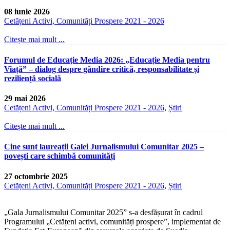
08 iunie 2026
Cetățeni Activi, Comunități Prospere 2021 - 2026
Citește mai mult ...
Forumul de Educație Media 2026: „Educație Media pentru
Viață” – dialog despre gândire critică, responsabilitate și
reziliență socială
29 mai 2026
Cetățeni Activi, Comunități Prospere 2021 - 2026
,
Știri
Citește mai mult ...
Cine sunt laureații Galei Jurnalismului Comunitar 2025 –
povești care schimbă comunități
27 octombrie 2025
Cetățeni Activi, Comunități Prospere 2021 - 2026
,
Știri
„Gala Jurnalismului Comunitar 2025” s-a desfășurat în cadrul
Programului „Cetățeni activi, comunități prospere”, implementat de