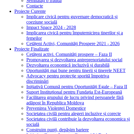
Semnalați o fraudă
Contacte
Proiecte Curente
Implicare civică pentru guvernare democratică și
coeziune socială
Impact Space 2024 - 2028
Implicarea civică pentru împuternicirea tinerilor și a
femeilor
Cetățeni Activi, Comunități Prospere 2021 - 2026
Proiecte Finalizate
Cetățeni activi. Comunități prospere – Faza II
Promovarea și dezvoltarea antreprenoriatului social
Dezvoltarea economică incluzivă și durabilă
Oportunități mai bune pentru tinerii și tinerele NEET
Advocacy pentru protecție sporită împotriva
discriminări
Inițiativă Comună pentru Oportunități Egale – Faza II
Suport Instituțional pentru Fundația Est-Europeană
Facilitarea grupului de lucru privind persoanele fără
adăpost în Republica Moldova
Prevenirea Violenței Domestice
Societatea civilă pentru alegeri incluzive și corecte
Societatea civilă contribuie la dezvoltarea economica și
socială
Construim punți, depășim bariere