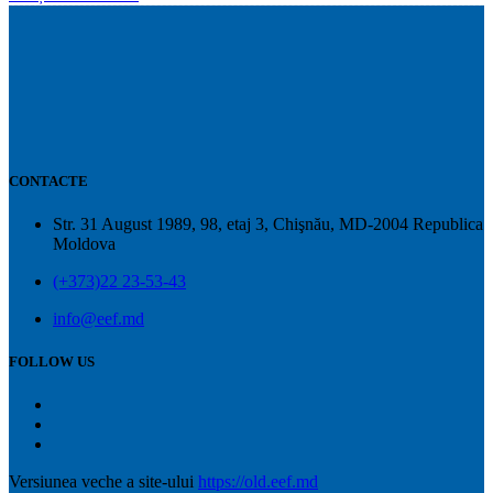
CONTACTE
Str. 31 August 1989, 98, etaj 3, Chişnău, MD-2004 Republica
Moldova
(+373)22 23-53-43
info@eef.md
FOLLOW US
Versiunea veche a site-ului
https://old.eef.md