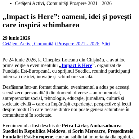
Cetățeni Activi, Comunități Prospere 2021 - 2026
„Impact is Here”: oameni, idei și povești
care inspiră schimbarea
29 iunie 2026
Cetățeni Activi, Comunități Prospere 2021 - 2026
,
Știri
Pe 24 iunie 2026, la Cineplex Loteanu din Chișinău, a avut loc
prima ediție a evenimentului
„
Impact is Here
”
, organizat de
Fundația Est-Europeană, cu sprijinul Suediei, reunind participanți
interesați de idei, inovație și schimbare socială.
Desfășurat într-un format dinamic, evenimentul a adus pe aceeași
scenă zece personalități din domenii diverse – antreprenoriat,
antreprenoriat social, tehnologie, educație, jurnalism, cultură și
societate civilă – care au împărtășit experiențe, perspective și lecții
despre modul în care fiecare dintre noi poate genera schimbare în
comunitate și în societate.
Evenimentul a fost deschis de
Petra Lärke, Ambasadoarea
Suediei în Republica Moldova
, și
Sorin Mereacre, Președintele
Fundației Est-Europene
, care au subliniat importanța dialogului, a