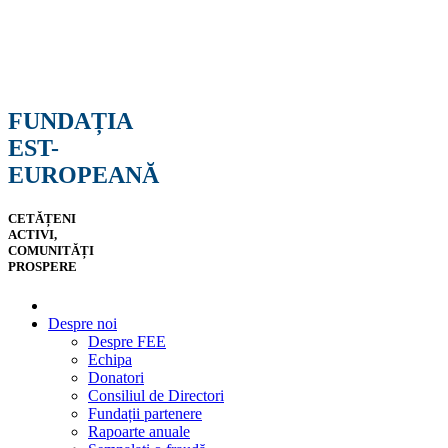
FUNDAȚIA
EST-
EUROPEANĂ
CETĂȚENI
ACTIVI,
COMUNITĂȚI
PROSPERE
Despre noi
Despre FEE
Echipa
Donatori
Consiliul de Directori
Fundații partenere
Rapoarte anuale