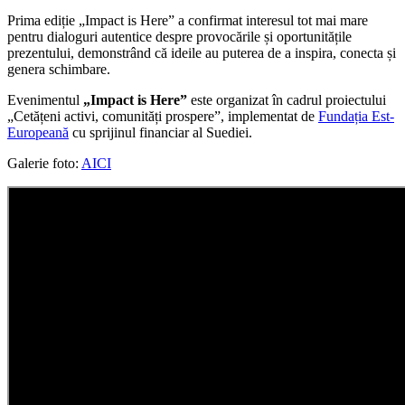
Prima ediție „Impact is Here” a confirmat interesul tot mai mare
pentru dialoguri autentice despre provocările și oportunitățile
prezentului, demonstrând că ideile au puterea de a inspira, conecta și
genera schimbare.
Evenimentul
„Impact is Here”
este organizat în cadrul proiectului
„Cetățeni activi, comunități prospere”, implementat de
Fundația Est-
Europeană
cu sprijinul financiar al Suediei.
Galerie foto:
AICI