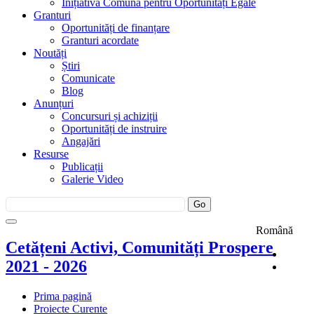
Inițiativa Comună pentru Oportunități Egale
Granturi
Oportunități de finanțare
Granturi acordate
Noutăți
Știri
Comunicate
Blog
Anunțuri
Concursuri și achiziții
Oportunități de instruire
Angajări
Resurse
Publicații
Galerie Video
Română
Cetățeni Activi, Comunități Prospere
2021 - 2026
Prima pagină
Proiecte Curente