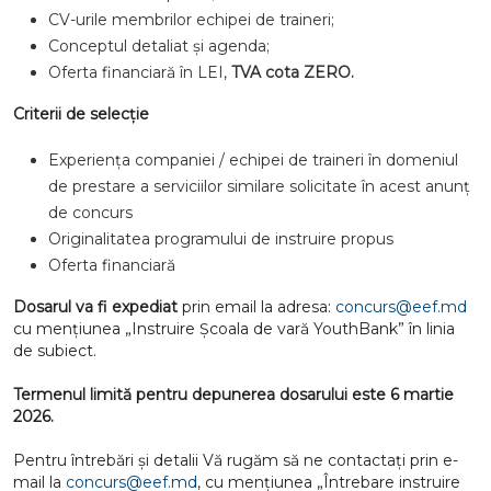
CV-urile membrilor echipei de traineri;
Conceptul detaliat și agenda;
Oferta financiară în LEI,
TVA cota ZERO.
Criterii de selecție
Experiența companiei / echipei de traineri în domeniul
de prestare a serviciilor similare solicitate în acest anunț
de concurs
Originalitatea programului de instruire propus
Oferta financiară
Dosarul va fi expediat
prin email la adresa:
concurs@eef.md
cu mențiunea „Instruire Școala de vară YouthBank”
în linia
de subiect
.
Termenul limită pentru depunerea dosarului este 6 martie
2026.
Pentru întrebări și detalii Vă rugăm să ne contactați prin e-
mail la
concurs@eef.md
,
cu mențiunea „Întrebare instruire