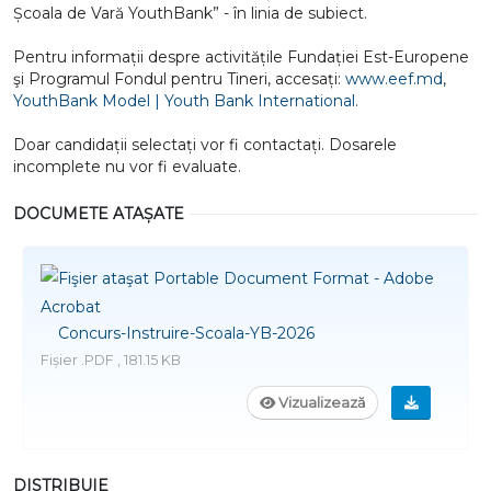
Școala de Vară YouthBank” - în linia de subiect
.
Pentru informații despre activitățile Fundației Est-Europene
şi Programul Fondul pentru Tineri, accesați:
www.eef.md
,
YouthBank Model | Youth Bank International.
Doar candidații selectați vor fi contactați. Dosarele
incomplete nu vor fi evaluate.
DOCUMETE ATAȘATE
Concurs-Instruire-Scoala-YB-2026
Fișier .PDF , 181.15 KB
Vizualizează
DISTRIBUIE