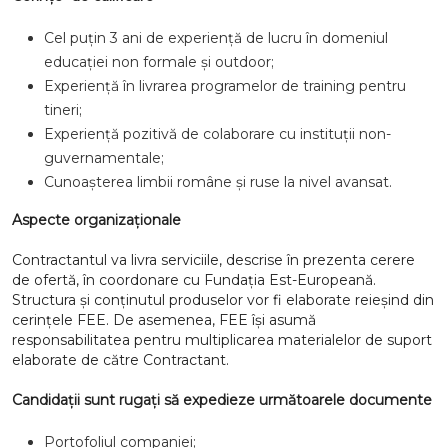
Cel puțin 3 ani de experiență de lucru în domeniul
educației non formale și outdoor;
Experiență în livrarea programelor de training pentru
tineri;
Experiență pozitivă de colaborare cu instituții non-
guvernamentale;
Cunoașterea limbii române și ruse la nivel avansat.
Aspecte organizaționale
Contractantul va livra serviciile, descrise în prezenta cerere
de ofertă, în coordonare cu Fundația Est-Europeană.
Structura și conținutul produselor vor fi elaborate reieșind din
cerințele FEE.
De asemenea,
FEE își asumă
responsabilitatea pentru multiplicarea materialelor de suport
elaborate de către Contractant.
Candidații sunt rugați să expedieze următoarele documente
Portofoliul companiei;