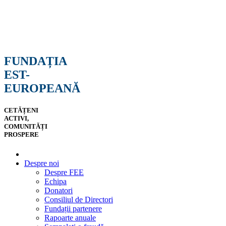
FUNDAȚIA
EST-
EUROPEANĂ
CETĂȚENI
ACTIVI,
COMUNITĂȚI
PROSPERE
Despre noi
Despre FEE
Echipa
Donatori
Consiliul de Directori
Fundații partenere
Rapoarte anuale