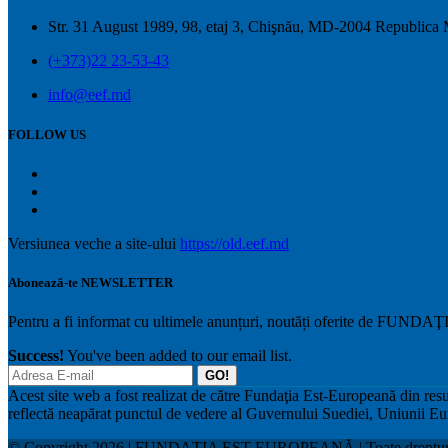
Str. 31 August 1989, 98, etaj 3, Chişnău, MD-2004 Republica
(+373)22 23-53-43
info@eef.md
FOLLOW US
Versiunea veche a site-ului
https://old.eef.md
Abonează-te NEWSLETTER
Pentru a fi informat cu ultimele anunțuri, noutăți oferite de 
Success!
You've been added to our email list.
GO!
Acest site web a fost realizat de către Fundaţia Est-Europeană din re
reflectă neapărat punctul de vedere al Guvernului Suediei, Uniunii Eu
© Copyright 2026 | FUNDAȚIA EST-EUROPEANĂ | Toate drepturile