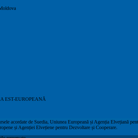
 Moldova
FUNDAŢIA EST-EUROPEANĂ
sursele acordate de Suedia, Uniunea Europeană și Agenția Elvețiană pentr
ropene și Agenției Elvețiene pentru Dezvoltare și Cooperare.
 rerzervate.