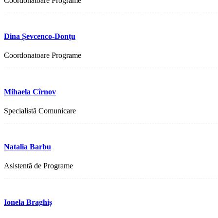
Coordonatoare Programe
Dina Șevcenco-Donțu
Coordonatoare Programe
Mihaela Cîrnov
Specialistă Comunicare
Natalia Barbu
Asistentă de Programe
Ionela Braghiș