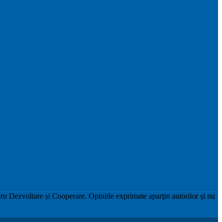
u Dezvoltare și Cooperare. Opiniile exprimate aparţin autorilor şi nu