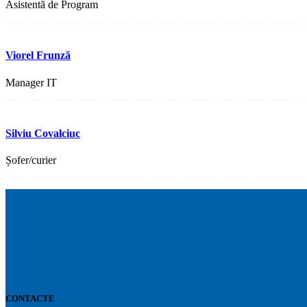
Asistentă de Program
Viorel Frunză
Manager IT
Silviu Covalciuc
Șofer/curier
CONTACTE