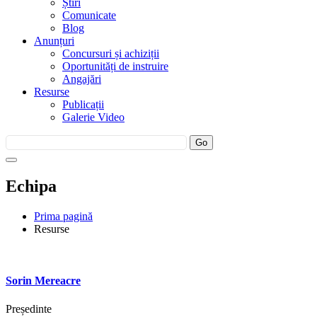
Știri
Comunicate
Blog
Anunțuri
Concursuri și achiziții
Oportunități de instruire
Angajări
Resurse
Publicații
Galerie Video
Echipa
Prima pagină
Resurse
Sorin Mereacre
Președinte