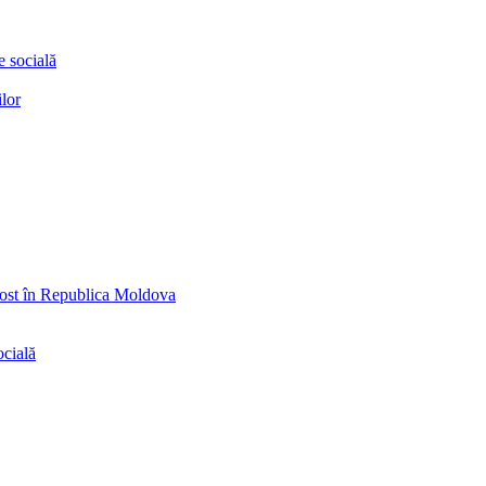
e socială
ilor
ăpost în Republica Moldova
ocială