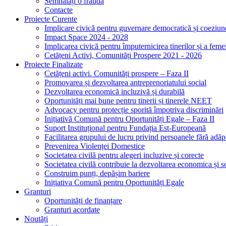
Semnalați o fraudă
Contacte
Proiecte Curente
Implicare civică pentru guvernare democratică și coeziun
Impact Space 2024 - 2028
Implicarea civică pentru împuternicirea tinerilor și a feme
Cetățeni Activi, Comunități Prospere 2021 - 2026
Proiecte Finalizate
Cetățeni activi. Comunități prospere – Faza II
Promovarea și dezvoltarea antreprenoriatului social
Dezvoltarea economică incluzivă și durabilă
Oportunități mai bune pentru tinerii și tinerele NEET
Advocacy pentru protecție sporită împotriva discriminări
Inițiativă Comună pentru Oportunități Egale – Faza II
Suport Instituțional pentru Fundația Est-Europeană
Facilitarea grupului de lucru privind persoanele fără ad
Prevenirea Violenței Domestice
Societatea civilă pentru alegeri incluzive și corecte
Societatea civilă contribuie la dezvoltarea economica și s
Construim punți, depășim bariere
Inițiativa Comună pentru Oportunități Egale
Granturi
Oportunități de finanțare
Granturi acordate
Noutăți