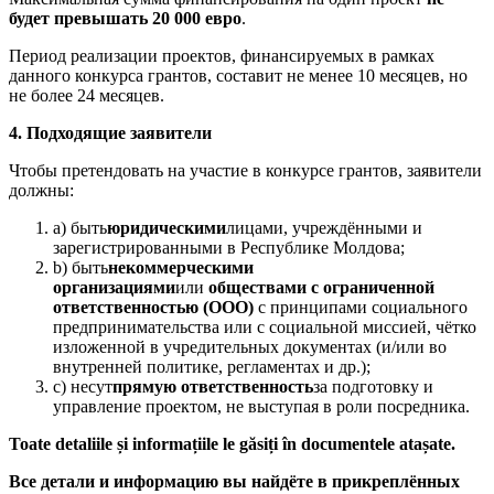
будет превышать 20 000 евро
.
Период реализации проектов, финансируемых в рамках
данного конкурса грантов, составит не менее 10 месяцев, но
не более 24 месяцев.
4.
Подходящие заявители
Чтобы претендовать на участие в конкурсе грантов, заявители
должны:
a) быть
юридическими
лицами, учреждёнными и
зарегистрированными в Республике Молдова;
b) быть
некоммерческими
организациями
или
обществами с ограниченной
ответственностью (ООО)
с принципами социального
предпринимательства или с социальной миссией, чётко
изложенной в учредительных документах (и/или во
внутренней политике, регламентах и др.);
c) несут
прямую ответственность
за подготовку и
управление проектом, не выступая в роли посредника.
Toate detaliile și informațiile le găsiți în documentele atașate.
Все детали и информацию вы найдёте в прикреплённых