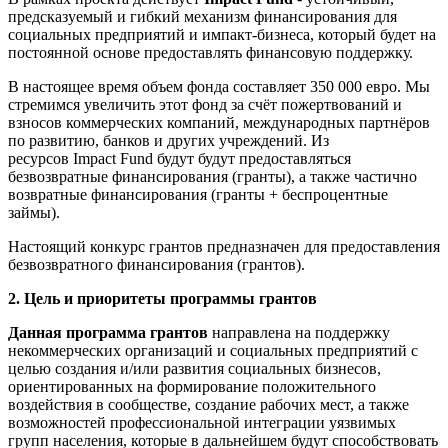
предсказуемый и гибкий механизм финансирования для
социальных предприятий и импакт-бизнеса, который будет на
постоянной основе предоставлять финансовую поддержку.
В настоящее время объем фонда составляет 350 000 евро. Мы
стремимся увеличить этот фонд за счёт пожертвований и
взносов коммерческих компаний, международных партнёров
по развитию, банков и других учреждений. Из
ресурсов Impact Fund будут будут предоставляться
безвозвратные финансирования (гранты), а также частично
возвратные финансирования (гранты + беспроцентные
займы).
Настоящий конкурс грантов предназначен для предоставления
безвозвратного финансирования (грантов).
2.
Цель и приоритеты программы грантов
Данная программа грантов
направлена на поддержку
некоммерческих организаций и социальных предприятий с
целью создания и/или развития социальных бизнесов,
ориентированных на формирование положительного
воздействия в сообществе, создание рабочих мест, а также
возможностей профессиональной интеграции уязвимых
групп населения, которые в дальнейшем будут способствовать