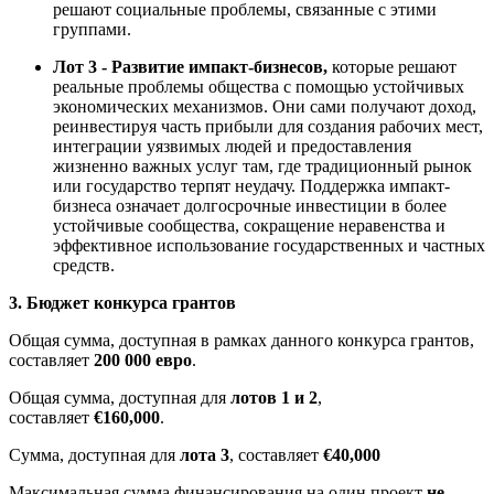
решают социальные проблемы, связанные с этими
группами.
Лот 3
-
Развитие импакт-бизнесов,
которые решают
реальные проблемы общества с помощью устойчивых
экономических механизмов. Они сами получают доход,
реинвестируя часть прибыли для создания рабочих мест,
интеграции уязвимых людей и предоставления
жизненно важных услуг там, где традиционный рынок
или государство терпят неудачу. Поддержка импакт-
бизнеса означает долгосрочные инвестиции в более
устойчивые сообщества, сокращение неравенства и
эффективное использование государственных и частных
средств.
3.
Бюджет конкурса грантов
Общая сумма, доступная в рамках данного конкурса грантов,
составляет
200 000 евро
.
Общая сумма, доступная для
лотов 1 и 2
,
составляет
€160,000
.
Сумма, доступная для
лота 3
, составляет
€40,000
Максимальная сумма финансирования на один проект
не