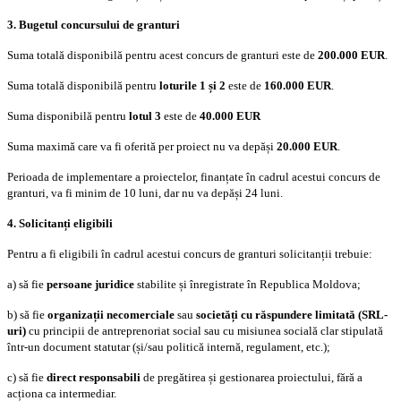
3.
Bugetul concursului de granturi
Suma totală disponibilă pentru acest concurs de granturi
este de
200.000 EUR
.
Suma totală disponibilă pentru
loturile 1 și 2
este de
160.000 EUR
.
Suma disponibilă pentru
lotul 3
este de
40.000 EUR
Suma maximă care va fi oferită per proiect nu va depăși
20.000 EUR
.
Perioada de implementare a proiectelor, finanțate în cadrul acestui concurs de
granturi, va fi minim de 10 luni, dar nu va depăși 24 luni.
4. Solicitanți eligibili
Pentru a fi eligibili în cadrul acestui concurs de granturi solicitanții trebuie:
a) să fie
persoane juridice
stabilite și înregistrate în Republica Moldova;
b) să fie
organizații necomerciale
sau
societăți cu răspundere limitată (SRL-
uri)
cu principii de antreprenoriat social sau cu misiunea socială clar stipulată
într-un document statutar (și/sau politică internă, regulament, etc.);
c) să fie
direct responsabili
de pregătirea și gestionarea proiectului, fără a
acționa ca intermediar.