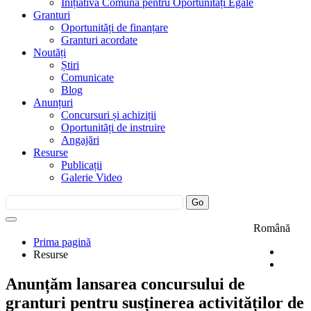
Inițiativa Comună pentru Oportunități Egale
Granturi
Oportunități de finanțare
Granturi acordate
Noutăți
Știri
Comunicate
Blog
Anunțuri
Concursuri și achiziții
Oportunități de instruire
Angajări
Resurse
Publicații
Galerie Video
Română
Prima pagină
Resurse
Anunțăm lansarea concursului de
granturi pentru susținerea activităților de