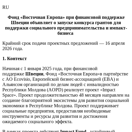
RU
Фонд «Восточная Европа»
при финансовой поддержке
Швеции
объявляет о запуске конкурса грантов для
поддержки социального предпринимательства и импакт-
бизнеса
Крайний срок подачи проектных предложений —
16
апреля
2026 года.
1.
Контекст
Начиная с 1 января 2025 года, при финансовой
поддержке
Швеции
, Фонд «Восточная Европа»в партнёрстве
с AO Ecovisio, Европейской бизнес-ассоциацией (EBA) и
Альянсом организаций по делам людей с инвалидностью
Республики Молдова (AOPD) реализует проект «Impact
Space». Проект продолжительностью 48 месяцев направлен на
создание благоприятной экосистемы для развития социальной
экономики в Республике Молдова. Проект поддерживает
социальные предприятия, предоставляя необходимые
инструменты и ресурсы для развития и достижения
ожидаемого социального эффекта.
В рамках проекта действует
Impact Fund
-
устойчивый,