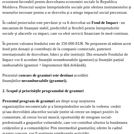
ecosistem favorabil pentru dezvoltarea economiei sociale în Republica
Moldova. Proiectul susține întreprinderile sociale prin oferirea instrumentelor și
resurselor necesare pentru a se dezvolta și a atinge impactul social preconizat.
În cadrul proiectului este prevăzut și va fi dezvoltat un
Fond de Impact
-
un
mecanism de finanțare stabil, predictibil și flexibil pentru întreprinderile
sociale și afacerile cu impact, care va oferi servicii financiare în mod continuu.
În prezent valoarea fondului este de 350.000 EUR. Ne propunem să mărim acest
fond prin donații și contribuții de la companii comerciale, parteneri
internaționalii de dezvoltare, bănci și alte instituții. Din resursele Fondului de
Impact vor fi acordate finanțări nerambursabile (granturi) și finanțări parțial
rambursabile (granturi + împrumuturi fără dobândă).
Prezentul
concurs de granturi este destinat
acordării
finanțărilor
nerambursabile (granturi).
2. Scopul și prioritățile programului de granturi
Prezentul program de granturi
are drept scop susținerea
organizațiilor necomerciale și a întreprinderilor sociale în vederea creării
și/sau dezvoltării afacerilor sociale țintite să creeze un impact pozitiv în
comunitate, să creeze locuri muncă, oportunități de integrare social-
profesională a grupurilor vulnerabile, care vor contribui ulterior la bunăstarea
cetățenilor și a comunităților. Prin intermediul granturilor, oferite în cadrul
acestui concurs, vor fi susținute următoarele activități: