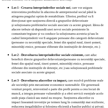
Lot 1 - Crearea întreprinderilor sociale noi
, care vor asigura
reinvestirea profitului în afacerea de antreprenorial social până la
atingerea pragului optim de rentabilitate. Ulterior, profitul va fi
direcționat spre susținerea directă a grupurilor defavorizate
și soluționarea problemelor sociale asociate cu aceste grupuri. Ideea de
afacere trebuie să răspundă unei nevoi sociale persistente în
comunitate/regiune și va conduce la soluționarea acesteia și/sau în
cadrul întreprinderii vor fi angajate persoane din categorii defavorizate
(persoane cu necesități speciale, femei din spațiul rural, tineri șomeri,
minorități etnice, persoane eliberate din instituțiile de detenție, etc.)
Lot 2 - Dezvoltarea întreprinderilor sociale existente,
care aduc
beneficii directe grupurilor defavorizate(persoane cu necesități speciale,
femei din spațiul rural, tineri șomeri, minorități etnice, persoane
eliberate din instituțiile de detenție, etc.) sau soluționează problemele
sociale asociate cu aceste grupuri.
Lot 3 - Dezvoltarea afacerilor cu impact,
care rezolvă probleme reale
ale societății prin mecanisme economice sustenabile. Ele generează
venituri proprii, reinvestind o parte din profit pentru a crea locuri de
muncă, a integra persoane vulnerabile și a oferi servicii esențiale acolo
unde piața clasică sau statul nu reușesc. Susținerea afacerilor cu
impact înseamnă investiție pe termen lung în comunități mai reziliente,
reducerea inegalităților și folosirea eficientă a banilor publici și privați.