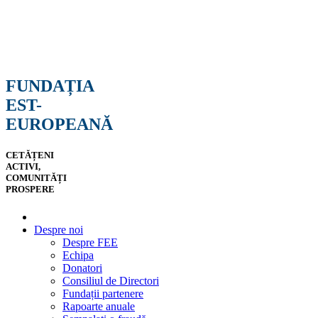
FUNDAȚIA
EST-
EUROPEANĂ
CETĂȚENI
ACTIVI,
COMUNITĂȚI
PROSPERE
Despre noi
Despre FEE
Echipa
Donatori
Consiliul de Directori
Fundații partenere
Rapoarte anuale