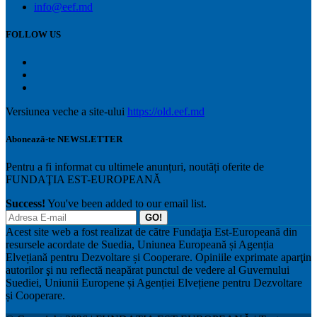
info@eef.md
FOLLOW US
Versiunea veche a site-ului
https://old.eef.md
Abonează-te NEWSLETTER
Pentru a fi informat cu ultimele anunțuri, noutăți oferite de
FUNDAŢIA EST-EUROPEANĂ
Success!
You've been added to our email list.
GO!
Acest site web a fost realizat de către Fundaţia Est-Europeană din
resursele acordate de Suedia, Uniunea Europeană și Agenția
Elvețiană pentru Dezvoltare și Cooperare. Opiniile exprimate aparţin
autorilor şi nu reflectă neapărat punctul de vedere al Guvernului
Suediei, Uniunii Europene și Agenției Elvețiene pentru Dezvoltare
și Cooperare.