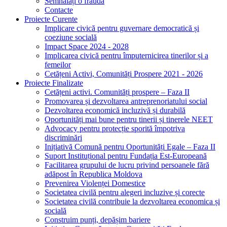
Semnalați o fraudă
Contacte
Proiecte Curente
Implicare civică pentru guvernare democratică și
coeziune socială
Impact Space 2024 - 2028
Implicarea civică pentru împuternicirea tinerilor și a
femeilor
Cetățeni Activi, Comunități Prospere 2021 - 2026
Proiecte Finalizate
Cetățeni activi. Comunități prospere – Faza II
Promovarea și dezvoltarea antreprenoriatului social
Dezvoltarea economică incluzivă și durabilă
Oportunități mai bune pentru tinerii și tinerele NEET
Advocacy pentru protecție sporită împotriva
discriminări
Inițiativă Comună pentru Oportunități Egale – Faza II
Suport Instituțional pentru Fundația Est-Europeană
Facilitarea grupului de lucru privind persoanele fără
adăpost în Republica Moldova
Prevenirea Violenței Domestice
Societatea civilă pentru alegeri incluzive și corecte
Societatea civilă contribuie la dezvoltarea economica și
socială
Construim punți, depășim bariere