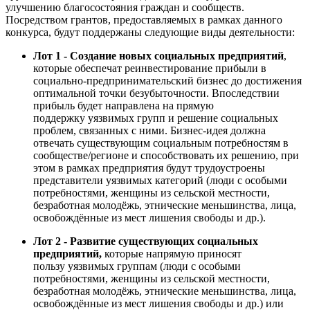
улучшению благосостояния граждан и сообществ.
Посредством грантов, предоставляемых в рамках данного
конкурса, будут поддержаны следующие виды деятельности:
Лот 1
-
С
оздание новых социальных предприятий
,
которые обеспечат реинвестирование прибыли в
социально-предпринимательский бизнес до достижения
оптимальной точки безубыточности. Впоследствии
прибыль будет направлена на прямую
поддержку уязвимых групп и решение социальных
проблем, связанных с ними. Бизнес-идея должна
отвечать существующим социальным потребностям в
сообществе/регионе и способствовать их решению, при
этом в рамках предприятия будут трудоустроены
представители уязвимых категорий (люди с особыми
потребностями, женщины из сельской местности,
безработная молодёжь, этнические меньшинства, лица,
освобождённые из мест лишения свободы и др.).
Лот 2
-
Развитие существующих социальных
предприятий,
которые напрямую приносят
пользу уязвимых группам (люди с особыми
потребностями, женщины из сельской местности,
безработная молодёжь, этнические меньшинства, лица,
освобождённые из мест лишения свободы и др.) или