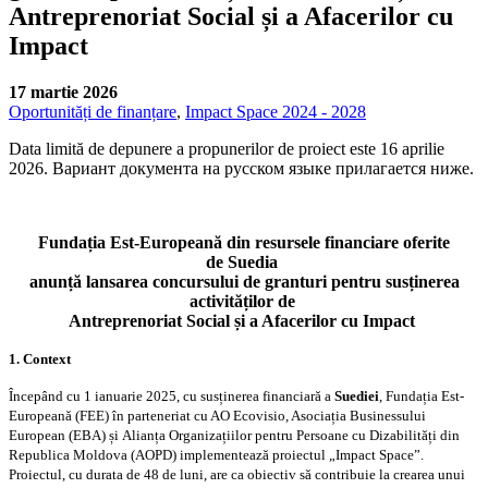
Antreprenoriat Social și a Afacerilor cu
Impact
17 martie 2026
Oportunități de finanțare
,
Impact Space 2024 - 2028
Data limită de depunere a propunerilor de proiect este 16 aprilie
2026. Вариант документа на русском языке прилагается ниже.
Fundația Est-Europeană
din resursele financiare oferite
de Suedia
anunță lansarea concursului de granturi pentru susținerea
activităților de
Antreprenoriat Social și a Afacerilor cu Impact
1. Context
Începând cu 1 ianuarie 2025, cu susținerea financiară a
Suediei
, Fundația Est-
Europeană (FEE) în parteneriat cu AO Ecovisio, Asociația Businessului
European (EBA) și Alianța Organizațiilor pentru Persoane cu Dizabilități din
Republica Moldova (AOPD) implementează proiectul „Impact Space”.
Proiectul, cu durata de 48 de luni, are ca obiectiv să contribuie la crearea unui