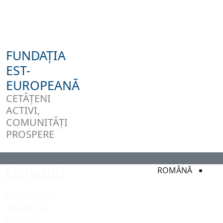
FUNDAȚIA
EST-
EUROPEANĂ
CETĂȚENI
ACTIVI,
COMUNITĂȚI
PROSPERE
Donatori
ROMÂNĂ
Prima pagină
Despre noi
Donatori