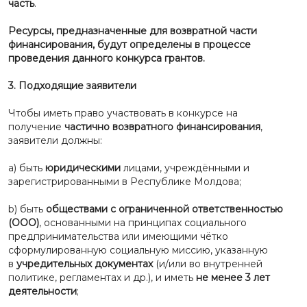
часть
.
Ресурсы, предназначенные для возвратной части
финансирования, будут определены в процессе
проведения данного конкурса грантов.
3.
Подходящие заявители
Чтобы иметь право участвовать в конкурсе на
получение
частично возвратного финансирования
,
заявители должны:
a) быть
юридическими
лицами, учреждёнными и
зарегистрированными в Республике Молдова;
b) быть
обществами с ограниченной ответственностью
(ООО)
, основанными на принципах социального
предпринимательства или имеющими чётко
сформулированную социальную миссию, указанную
в
учредительных документах
(и/или во внутренней
политике, регламентах и др.), и иметь
не менее 3 лет
деятельности
;