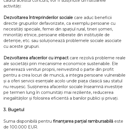
cadrul acestui concurs, vor fi susținute următoarele
activități:
Dezvoltarea întreprinderilor sociale
care aduc beneficii
directe grupurilor defavorizate, ca exemplu persoane cu
necesități speciale, femei din spațiul rural, tineri șomeri,
minorități etnice, persoane eliberate din instituțiile de
detenție, etc. sau soluționează problemele sociale asociate
cu aceste grupuri.
Dezvoltarea afacerilor cu impact
care rezolvă probleme reale
ale societății prin mecanisme economice sustenabile. Ele
generează venituri proprii, reinvestind o parte din profit
pentru a crea locuri de muncă, a integra persoane vulnerabile
și a oferi servicii esențiale acolo unde piața clasică sau statul
nu reușesc. Susținerea afacerilor sociale înseamnă investiție
pe termen lung în comunități mai reziliente, reducerea
inegalităților și folosirea eficientă a banilor publici și privați.
3.
Bugetul
Suma disponibilă pentru
finanțarea parțial rambursabilă
este
de 100.000 EUR.