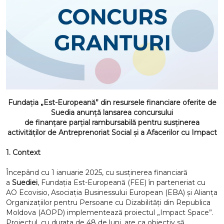
Fundația „Est-Europeană”
din resursele financiare oferite de
Suedia
anunță lansarea concursului
de finanțare parțial rambursabilă pentru susținerea
activităților de Antreprenoriat Social și a Afacerilor cu Impact
1. Context
Începând cu 1 ianuarie 2025, cu susținerea financiară
a
Suediei
, Fundația Est-Europeană (FEE) în parteneriat cu
AO Ecovisio, Asociația Businessului European (EBA) și Alianța
Organizațiilor pentru Persoane cu Dizabilități din Republica
Moldova (AOPD) implementează proiectul „Impact Space”.
Proiectul, cu durata de 48 de luni, are ca obiectiv să