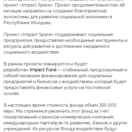
проект «Impact Space». Проект продолжительностью 48
месяцев направлен на создание благоприятной
экосистемы для развития социальной экономики в
Республике Молдова.
Проект «Impact Space» поддерживает социальные
предприятия, предоставляя необходимые инструменты и
ресурсы для развития и достижения ожидаемого
социального воздействия.
В рамках проекта планируется и будет
разработан
Impact Fund
— стабильный, предсказуемый и
гибкий механизм финансирования для социальных
предприятий и бизнесов с воздействием, который будет
предоставлять финансовые услуги на постоянной
основе.
В настоящее время стоимость фонда объем 350 000
евро. Мы стремимся увеличить этот фонд за счёт
пожертвований и взносов коммерческих компаний,
международных партнёров по развитию, банков и других
учреждений. Из ресурсов Фонда воздействия будут