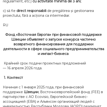
regulament, etc.)
cu activitate minimă de 3 ani;
c) să fie
direct responsabili
de pregătirea și gestionarea
proiectului, fără a acționa ca intermediar.
RU
Фонд «Восточная Европа»
при финансовой поддержке
Швеции
объявляет о запуске конкурса частично
возвратного финансирования
для поддержки
деятельности в сфере социального предпринимательства
и импакт-бизнеса
Крайний срок подачи проектных предложений
— 1
6
апреля 2026 года.
1.
Контекст
Начиная с 1 января 2025 года, при финансовой
поддержке
Швеции
, Восточноевропейский фонд (FEE) в
партнёрстве с AO Ecovisio, Европейской бизнес-
ассоциацией (EBA) и Альянсом организаций людей с
инвалидностью Республики Молдова (AOPD) реализует