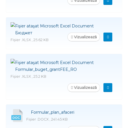
Vizualizează
Бюджет
Vizualizează
Fișier .XLSX , 25.62 KB
Formular_buget_grantFEE_RO
Fișier .XLSX , 25.2 KB
Vizualizează
Formular_plan_afaceri
Fișier .DOCX , 241.45 KB