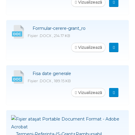
Vizualizează
Formular-cerere-grant_ro
Fișier .DOCX , 214.17 KB
Vizualizează
Fisa date generale
Fișier .DOCX , 189.15 KB
Vizualizează
Termeni-Referinta-IS-Grant+Rambursabil