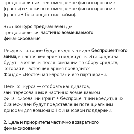
предоставляться невозмещаемое финансирование
(гранты) и частично возмещаемое финансирование
(гранты + беспроцентные займы).
Этот
конкурс предназначен
для
предоставления
частично возмещаемого
финансирования
.
Ресурсы, которые будут выданы в виде
беспроцентного
займа
, в настоящее время недоступны. Эти средства
будут накоплены после кампании по сбору средств,
которая в настоящее время проводится
Фондом
«
Восточн
ая
Европ
а»
и его партнёрами.
Цель конкурса — отобрать кандидатов,
заинтересованных в частично возмещаемом
финансировании (грант + беспроцентный кредит), а их
бизнес-идеи будут представлены потенциальным
донорам для возможной финансовой поддержки.
2.
Цель и приоритеты частично возвратного
финансирования