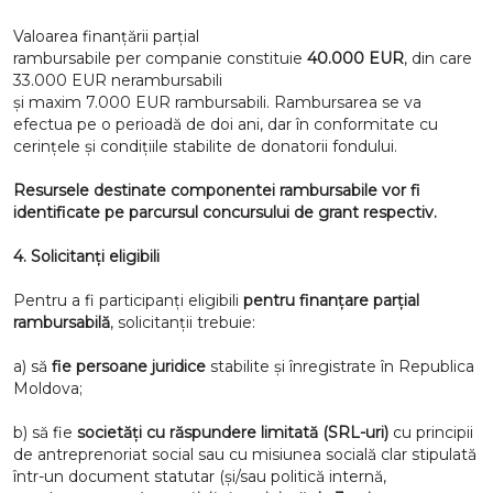
Valoarea finanțării parțial
rambursabile per companie constituie
40.000 EUR
, din care
33.000 EUR nerambursabili
și maxim 7.000 EUR rambursabili. Rambursarea se va
efectua pe o perioadă de doi ani, dar în conformitate cu
cerințele și condițiile stabilite de donatorii fondului.
Resursele destinate componentei rambursabile vor fi
identificate pe parcursul concursului de grant respectiv.
4.
Solicitanți eligibili
Pentru a fi participanți eligibili
pentru finanțare parțial
rambursabilă
, solicitanții trebuie:
a) să
fie persoane juridice
stabilite și înregistrate în Republica
Moldova;
b) să fie
societăți cu răspundere limitată (SRL-uri)
cu principii
de antreprenoriat social sau cu misiunea socială clar stipulată
într-un document statutar (și/sau politică internă,