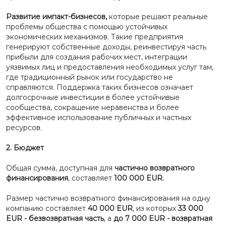
Развитие импакт-бизнесов,
которые решают реальные
проблемы общества с помощью устойчивых
экономических механизмов. Такие предприятия
генерируют собственные доходы, реинвестируя часть
прибыли для создания рабочих мест, интеграции
уязвимых лиц и предоставления необходимых услуг там,
где традиционный рынок или государство не
справляются. Поддержка таких бизнесов означает
долгосрочные инвестиции в более устойчивые
сообщества, сокращение неравенства и более
эффективное использование публичных и частных
ресурсов.
2.
Бюджет
Общая сумма, доступная для
частично возвратного
финансирования
, составляет
100 000 EUR.
Размер частично возвратного финансирования на одну
компанию составляет
40 000 EUR
, из которых
33 000
EUR - безвозвратная часть
, а
до 7 000 EUR - возвратная