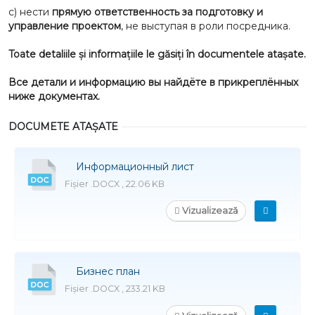
c) нести
прямую ответственность за подготовку и
управление проектом
, не выступая в роли посредника.
Toate detaliile și informațiile le găsiți în documentele atașate.
Все детали и информацию вы найдёте в прикреплённых
ниже документах.
DOCUMETE ATAȘATE
Информационный лист
Fișier .DOCX , 22.06 KB
Vizualizează
Бизнес план
Fișier .DOCX , 233.21 KB