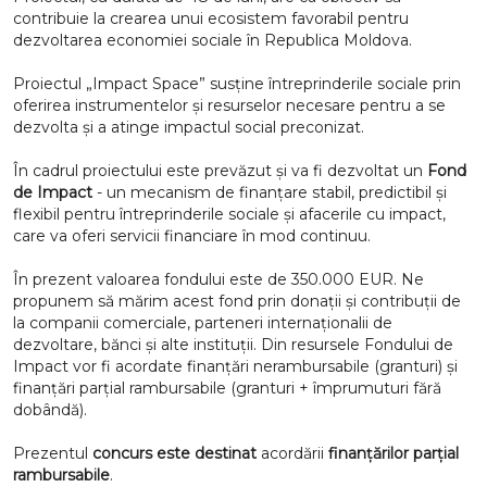
contribuie la crearea unui ecosistem favorabil pentru
dezvoltarea economiei sociale în Republica Moldova.
Proiectul „Impact Space” susține întreprinderile sociale prin
oferirea instrumentelor și resurselor necesare pentru a se
dezvolta și a atinge impactul social preconizat.
În cadrul proiectului este prevăzut și va fi dezvoltat un
Fond
de Impact
-
un mecanism de finanțare stabil, predictibil și
flexibil pentru întreprinderile sociale și afacerile cu impact,
care va oferi servicii financiare în mod continuu.
În prezent valoarea fondului este de 350.000 EUR. Ne
propunem să mărim acest fond prin donații și contribuții de
la companii comerciale, parteneri internaționalii de
dezvoltare, bănci și alte instituții. Din resursele Fondului de
Impact vor fi acordate finanțări nerambursabile (granturi) și
finanțări parțial rambursabile (granturi + împrumuturi fără
dobândă).
Prezentul
concurs este destinat
acordării
finanțărilor parțial
rambursabile
.