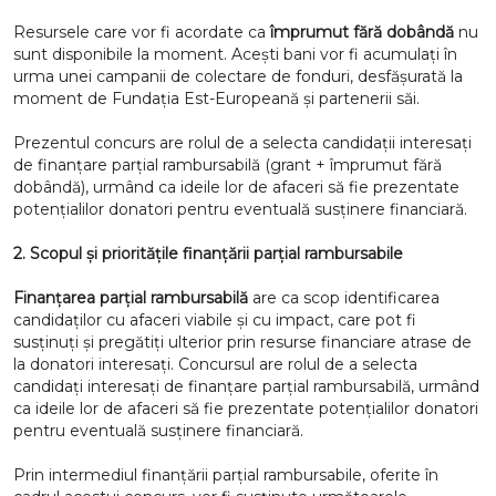
Resursele care vor fi acordate ca
împrumut fără dobândă
nu
sunt disponibile la moment. Acești bani vor fi acumulați în
urma unei campanii de colectare de fonduri, desfășurată la
moment de Fundația Est-Europeană și partenerii săi.
Prezentul concurs are rolul de a selecta candidații interesați
de finanțare parțial rambursabilă (grant + împrumut fără
dobândă), urmând ca ideile lor de afaceri să fie prezentate
potențialilor donatori pentru eventuală susținere financiară.
2.
Scopul și prioritățile finanțării parțial rambursabile
Finanțarea parțial rambursabilă
are ca scop identificarea
candidaților cu afaceri viabile și cu impact, care pot fi
susținuți și pregătiți ulterior prin resurse financiare atrase de
la donatori interesați.
Concursul are rolul de a selecta
candidați interesați de finanțare parțial rambursabilă, urmând
ca ideile lor de afaceri să fie prezentate potențialilor donatori
pentru eventuală susținere financiară.
Prin intermediul finanțării parțial rambursabile, oferite în