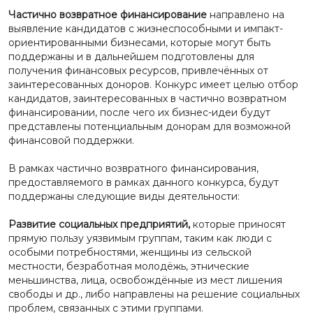
Частично возвратное финансирование
направлено на
выявление кандидатов с жизнеспособными и импакт-
ориентированными бизнесами, которые могут быть
поддержаны и в дальнейшем подготовлены для
получения финансовых ресурсов, привлечённых от
заинтересованных доноров. Конкурс имеет целью отбор
кандидатов, заинтересованных в частично возвратном
финансировании, после чего их бизнес-идеи будут
представлены потенциальным донорам для возможной
финансовой поддержки.
В рамках частично возвратного финансирования,
предоставляемого в рамках данного конкурса, будут
поддержаны следующие виды деятельности:
Развитие социальных предприятий,
которые приносят
прямую пользу уязвимым группам, таким как люди с
особыми потребностями, женщины из сельской
местности, безработная молодёжь, этнические
меньшинства, лица, освобождённые из мест лишения
свободы и др., либо направлены на решение социальных
проблем, связанных с этими группами.