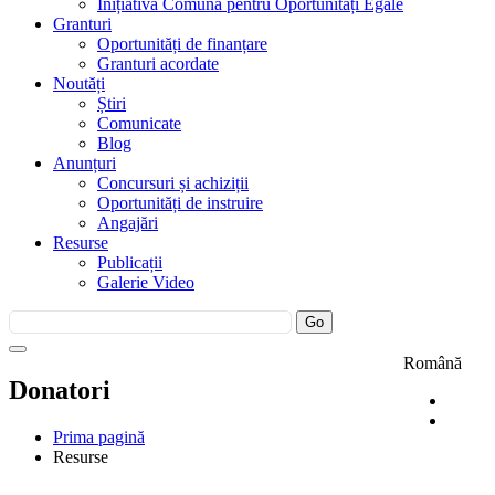
Inițiativa Comună pentru Oportunități Egale
Granturi
Oportunități de finanțare
Granturi acordate
Noutăți
Știri
Comunicate
Blog
Anunțuri
Concursuri și achiziții
Oportunități de instruire
Angajări
Resurse
Publicații
Galerie Video
Română
Donatori
Prima pagină
Resurse