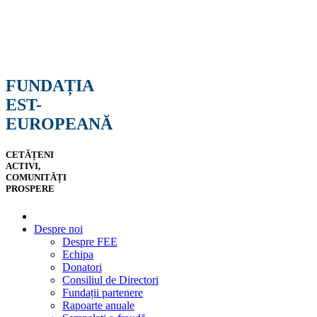
FUNDAȚIA
EST-
EUROPEANĂ
CETĂȚENI
ACTIVI,
COMUNITĂȚI
PROSPERE
Despre noi
Despre FEE
Echipa
Donatori
Consiliul de Directori
Fundații partenere
Rapoarte anuale