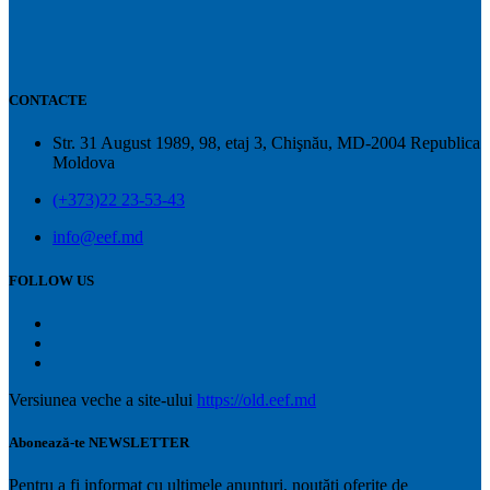
CONTACTE
Str. 31 August 1989, 98, etaj 3, Chişnău, MD-2004 Republica
Moldova
(+373)22 23-53-43
info@eef.md
FOLLOW US
Versiunea veche a site-ului
https://old.eef.md
Abonează-te NEWSLETTER
Pentru a fi informat cu ultimele anunțuri, noutăți oferite de