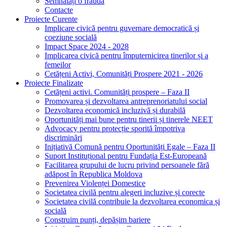
Semnalați o fraudă
Contacte
Proiecte Curente
Implicare civică pentru guvernare democratică și
coeziune socială
Impact Space 2024 - 2028
Implicarea civică pentru împuternicirea tinerilor și a
femeilor
Cetățeni Activi, Comunități Prospere 2021 - 2026
Proiecte Finalizate
Cetățeni activi. Comunități prospere – Faza II
Promovarea și dezvoltarea antreprenoriatului social
Dezvoltarea economică incluzivă și durabilă
Oportunități mai bune pentru tinerii și tinerele NEET
Advocacy pentru protecție sporită împotriva
discriminări
Inițiativă Comună pentru Oportunități Egale – Faza II
Suport Instituțional pentru Fundația Est-Europeană
Facilitarea grupului de lucru privind persoanele fără
adăpost în Republica Moldova
Prevenirea Violenței Domestice
Societatea civilă pentru alegeri incluzive și corecte
Societatea civilă contribuie la dezvoltarea economica și
socială
Construim punți, depășim bariere